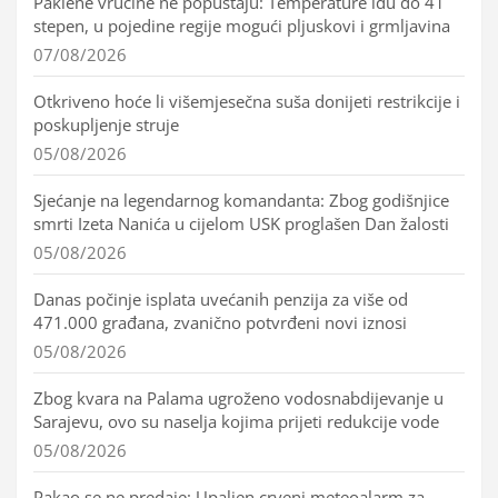
Paklene vrućine ne popuštaju: Temperature idu do 41
stepen, u pojedine regije mogući pljuskovi i grmljavina
07/08/2026
Otkriveno hoće li višemjesečna suša donijeti restrikcije i
poskupljenje struje
05/08/2026
Sjećanje na legendarnog komandanta: Zbog godišnjice
smrti Izeta Nanića u cijelom USK proglašen Dan žalosti
05/08/2026
Danas počinje isplata uvećanih penzija za više od
471.000 građana, zvanično potvrđeni novi iznosi
05/08/2026
Zbog kvara na Palama ugroženo vodosnabdijevanje u
Sarajevu, ovo su naselja kojima prijeti redukcije vode
05/08/2026
Pakao se ne predaje: Upaljen crveni meteoalarm za