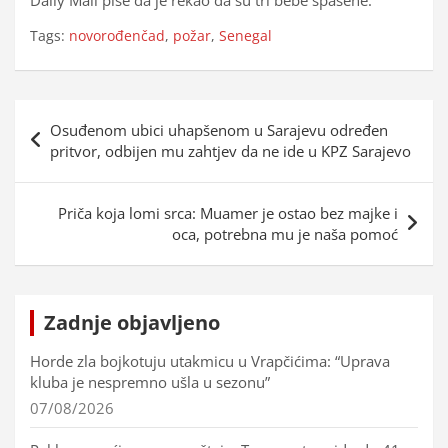
Tags:
novorođenčad
,
požar
,
Senegal
Navigacija
Osuđenom ubici uhapšenom u Sarajevu određen
objava
pritvor, odbijen mu zahtjev da ne ide u KPZ Sarajevo
Priča koja lomi srca: Muamer je ostao bez majke i
oca, potrebna mu je naša pomoć
Zadnje objavljeno
Horde zla bojkotuju utakmicu u Vrapčićima: “Uprava
kluba je nespremno ušla u sezonu”
07/08/2026