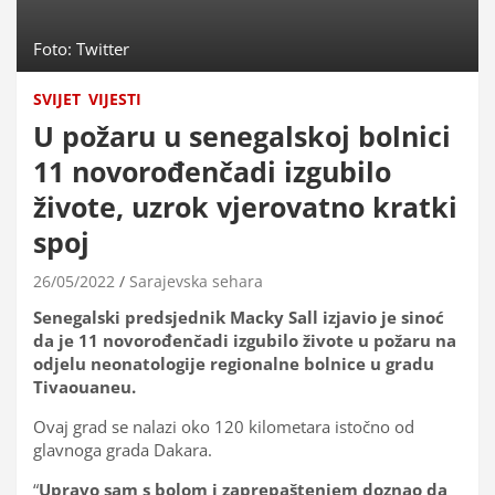
Foto: Twitter
SVIJET
VIJESTI
U požaru u senegalskoj bolnici
11 novorođenčadi izgubilo
živote, uzrok vjerovatno kratki
spoj
26/05/2022
Sarajevska sehara
Senegalski predsjednik Macky Sall izjavio je sinoć
da je 11 novorođenčadi izgubilo živote u požaru na
odjelu neonatologije regionalne bolnice u gradu
Tivaouaneu.
Ovaj grad se nalazi oko 120 kilometara istočno od
glavnoga grada Dakara.
“
Upravo sam s bolom i zaprepaštenjem doznao da