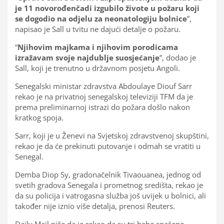
je 11 novorođenčadi izgubilo živote u požaru koji
se dogodio na odjelu za neonatologiju bolnice
”,
napisao je Sall u tvitu ne dajući detalje o požaru.
“
Njihovim majkama i njihovim porodicama
izražavam svoje najdublje suosjećanje
”, dodao je
Sall, koji je trenutno u državnom posjetu Angoli.
Senegalski ministar zdravstva Abdoulaye Diouf Sarr
rekao je na privatnoj senegalskoj televiziji TFM da je
prema preliminarnoj istrazi do požara došlo nakon
kratkog spoja.
Sarr, koji je u Ženevi na Svjetskoj zdravstvenoj skupštini,
rekao je da će prekinuti putovanje i odmah se vratiti u
Senegal.
Demba Diop Sy, gradonačelnik Tivaouanea, jednog od
svetih gradova Senegala i prometnog središta, rekao je
da su policija i vatrogasna služba još uvijek u bolnici, ali
također nije iznio više detalja, prenosi Reuters.
Daily Mail piše da je rekao da su tri bebe spašene.