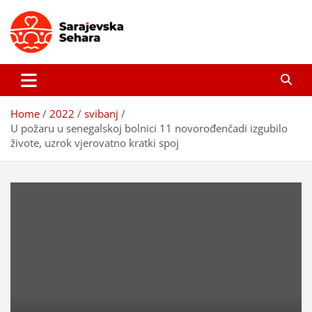
Skip
to
content
Sarajevska sehara
Gdje još uvijek ima pravo dobrih priča…
Home
2022
svibanj
U požaru u senegalskoj bolnici 11 novorođenčadi izgubilo
živote, uzrok vjerovatno kratki spoj