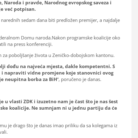
e, Naroda i pravde, Narodnog evropskog saveza i
e već potpisan.
 narednih sedam dana biti predložen premijer, a najdalje
 federalnom Domu naroda.Nakon programske koalicije oko
tili na press konferenciji.
mom za poboljšanje života u Zeničko-dobojskom kantonu.
jbolji dođu na najveća mjesta, dakle kompetentni. S
 i napraviti vidne promjene koje stanovnici ovog
 je neupitna borba za BiH
“, poručeno je danas.
 vlasti ZDK i izuzetno nam je čast što je nas šest
mske koalicije. Ne sumnjam ni u jednu partiju da će
mu je drago što je danas imao priliku da sa kolegama iz
ali.