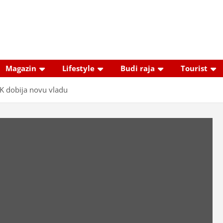
Magazin
Lifestyle
Budi raja
Tourist
DK dobija novu vladu