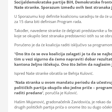
Socijaldemokratske partije BiH, Demokratske front
Naše stranke. Sporazum između ovih šest stranaka j
U Sporazumu koji definiše koalicionu saradnju te da će u
za 15 dana biti definisan Program rada.
Također, navedene stranke će delgirati predstavnike u
koje se okupilo šest stranaka predstavnici istih su se obra
Poručeno je da će koalicija raditi isključivo sa progra
“
Ono što će se ova koalicija zalagati je ta da se na
tim u vezi sigurno da ćemo napraviti dobar rezultat
kantona željno iščekuju. Ono što želim da naglasim
Ispred Naše stranke obratila se Behija Kulović.
“
Naša stranka u ovom mandatu periodu da učestvuje u
političkih partija okupilo oko jedne priče – progra
raditi predano
“, poručila je Kulović.
Hašim Mujanović, gradonačelnik Zavidovića, je rekao da 
drugih političkih partija priča o onome što su dugo očekiv