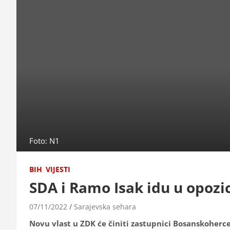
Foto: N1
BIH
VIJESTI
SDA i Ramo Isak idu u opozi
07/11/2022
Sarajevska sehara
Novu vlast u ZDK će činiti zastupnici Bosanskoherc