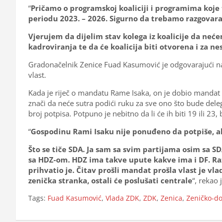
“
Pričamo o programskoj koaliciji i programima ko
periodu 2023. – 2026. Sigurno da trebamo razgovarat
Vjerujem da dijelim stav kolega iz koalicije da neć
kadroviranja te da će koalicija biti otvorena i za n
Gradonačelnik Zenice Fuad Kasumović je odgovarajući na 
vlast.
Kada je riječ o mandatu Rame Isaka, on je dobio mandat k
znači da neće sutra podići ruku za sve ono što bude dele
broj potpisa. Potpuno je nebitno da li će ih biti 19 ili 23
“
Gospodinu Rami Isaku nije ponuđeno da potpiše, ali
Što se tiče SDA. Ja sam sa svim partijama osim sa 
sa HDZ-om. HDZ ima takve upute kakve ima i DF. Razg
prihvatio je. Čitav prošli mandat prošla vlast je vl
zenička stranka, ostali će poslušati centrale
“, rekao
Tags:
Fuad Kasumović
,
Vlada ZDK
,
ZDK
,
Zenica
,
Zeničko-do