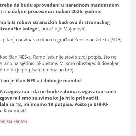
je treba da budu sprovedeni u narednom mandatnom
i i o daljim procesima i nakon 2026. godine.
emo biti robovi stranačkih kadrova ili stranačkog
estranačke kolege
“, poručio je Mujanović.
pitanja novinara rekao da građani Zenice ne žele tu (SDA)
ao član NES-a. Ramo Isak nije stavio svoj potpis, što ne
girano na sjednici Skupštine. Mi smo obezbijedili dovoljan
, bitno da je potpisan minimalan broj.
 on je član NES-a i dobio je mandat.
SDA razgovarao i da ne bude zabuna razgovarao sam i
ovarali smo sa svima ko je htio prihvatiti,
adala sa 18, mi imamo 19 potpisa. Pošto je BHI-KF
 je Kasumović.
bojski kanton