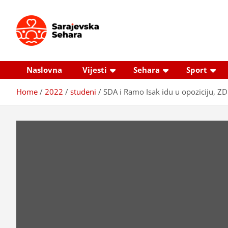
Skip
to
content
Sarajevska sehara
Gdje još uvijek ima pravo dobrih priča…
Naslovna
Vijesti
Sehara
Sport
Home
2022
studeni
SDA i Ramo Isak idu u opoziciju, Z