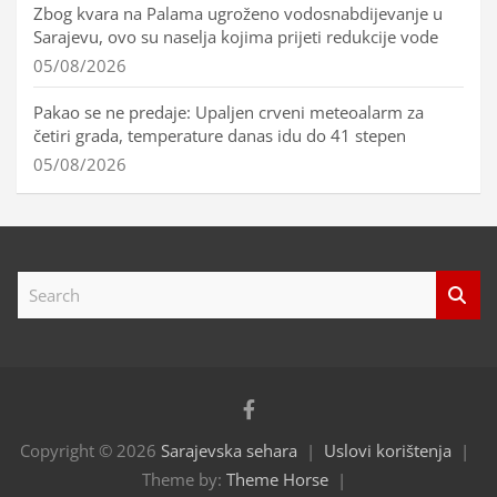
Zbog kvara na Palama ugroženo vodosnabdijevanje u
Sarajevu, ovo su naselja kojima prijeti redukcije vode
05/08/2026
Pakao se ne predaje: Upaljen crveni meteoalarm za
četiri grada, temperature danas idu do 41 stepen
05/08/2026
S
e
a
r
c
h
Copyright © 2026
Sarajevska sehara
Uslovi korištenja
Theme by:
Theme Horse