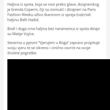
Haljina iz spota, koja se nosi preko glave, dizajnerskog
je brenda Coperni, čiji su osnivači i dizajneri na Paris
Fashion Weeku uživo tkaninom iz spreja (na)crtali
haljinu Belli Hadid.
Bodi i duga crna haljina bez naramenica iz spota dizajn
su Matije Vujice.
Severina u pjesmi “Vjerujem u Boga” zapravo propituje
svoju vjeru te se iskreno i cinično osvrće na svoje
životne pogreške.