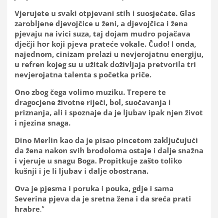
Vjerujete u svaki otpjevani stih i suosjećate. Glas
zarobljene djevojčice u ženi, a djevojčica i žena
pjevaju na ivici suza, taj dojam mudro pojačava
dječji hor koji pjeva prateće vokale. Čudo! I onda,
najednom, cinizam prelazi u nevjerojatnu energiju,
u refren kojeg su u užitak doživljaja pretvorila tri
nevjerojatna talenta s početka priče.
Ono zbog čega volimo muziku. Trepere te
dragocjene životne riječi, bol, suočavanja i
priznanja, ali i spoznaje da je ljubav ipak njen život
i njezina snaga.
Dino Merlin kao da je pisao pincetom zaključujući
da žena nakon svih brodoloma ostaje i dalje snažna
i vjeruje u snagu Boga. Propitkuje zašto toliko
kušnji i je li ljubav i dalje obostrana.
Ova je pjesma i poruka i pouka, gdje i sama
Severina pjeva da je sretna žena i da sreća prati
hrabre
.”