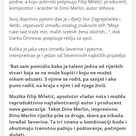
podne, a koju autorski potpisuju Filip Miletić, producent,
kompozitor i aranžer te Dino Merlin, autor stihova.
Svoj doprinos pjesmi dao je i dječji hor Zagrepčanke i
dečki, otpjevavši između ostalog znakoviti stih “Moje
ruke sad traže mir, malih sretnih žena običnih…”, dok
Darko Drinovac potpisuje režiju za spot.
Koliko je jaka veza između Severine i pjesme,
interpretirao je i jedan od Severininih najbližih prijatelja:
“
Baš sam pomislio kako je talent jedna od rijetkih
stvari koja se ne može kupiti i koju ne možeš
nikom oduzeti. S njime se rodiš, pa sanjaš i ako
puno radiš, na kraju s njim i od njega živiš.
Muzika Filip Miletić, apsolutni vladar nota i možda
reproduktivno najtalentiraniji autor i producent
nove generacije. Tekst Dino Merlin, impresivno.
Dino Merlin rijetko piše za druge, skoro pa nikada.
Izvođač Severina. Ta tri imena u kombinaciji bude i
obuzimaju trenutnu pažnju i poštovanje, počinjem
slušati.