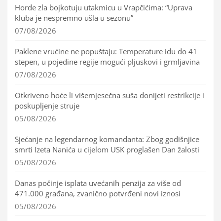
Horde zla bojkotuju utakmicu u Vrapčićima: “Uprava
kluba je nespremno ušla u sezonu”
07/08/2026
Paklene vrućine ne popuštaju: Temperature idu do 41
stepen, u pojedine regije mogući pljuskovi i grmljavina
07/08/2026
Otkriveno hoće li višemjesečna suša donijeti restrikcije i
poskupljenje struje
05/08/2026
Sjećanje na legendarnog komandanta: Zbog godišnjice
smrti Izeta Nanića u cijelom USK proglašen Dan žalosti
05/08/2026
Danas počinje isplata uvećanih penzija za više od
471.000 građana, zvanično potvrđeni novi iznosi
05/08/2026