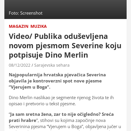
Foto: Screenshot
MAGAZIN
MUZIKA
Video/ Publika oduševljena
novom pjesmom Severine koju
potpisuje Dino Merlin
08/12/2022
Sarajevska sehara
Najpopularnija hrvatska pjevačica Severina
objavila je kontroverzni spot nove pjesme
“Vjerujem u Boga”.
Dino Merlin naslikao je segmente njenog života te ih
opisao i pretvorio u tekst pjesme.
“
Ja sam sretna žena, zar to nije očigledno? Sreća
prati hrabre
”, stihovi su kojima započinje nova
Severinina pjesma “Vjerujem u Boga”, objavljena jučer u