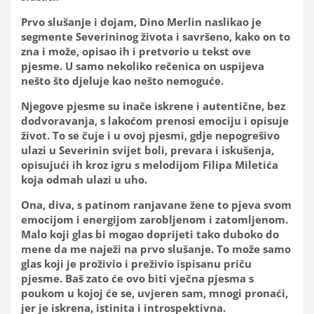
Prvo slušanje i dojam, Dino Merlin naslikao je
segmente Severininog života i savršeno, kako on to
zna i može, opisao ih i pretvorio u tekst ove
pjesme. U samo nekoliko rečenica on uspijeva
nešto što djeluje kao nešto nemoguće.
Njegove pjesme su inače iskrene i autentične, bez
dodvoravanja, s lakoćom prenosi emociju i opisuje
život. To se čuje i u ovoj pjesmi, gdje nepogrešivo
ulazi u Severinin svijet boli, prevara i iskušenja,
opisujući ih kroz igru s melodijom Filipa Miletića
koja odmah ulazi u uho.
Ona, diva, s patinom ranjavane žene to pjeva svom
emocijom i energijom zarobljenom i zatomljenom.
Malo koji glas bi mogao doprijeti tako duboko do
mene da me naježi na prvo slušanje. To može samo
glas koji je proživio i preživio ispisanu priču
pjesme. Baš zato će ovo biti vječna pjesma s
poukom u kojoj će se, uvjeren sam, mnogi pronaći,
jer je iskrena, istinita i introspektivna.