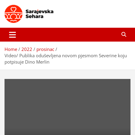
Skip
to
content
Sarajevska sehara
Gdje još uvijek ima pravo dobrih priča…
Home
2022
prosinac
Video/ Publika oduševljena novom pjesmom Severine koju
potpisuje Dino Merlin