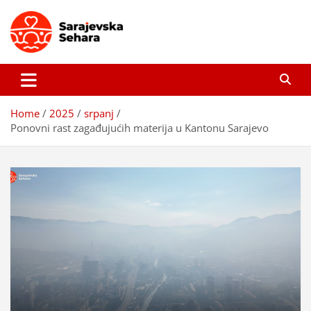
Skip
to
content
Sarajevska sehara
Gdje još uvijek ima pravo dobrih priča…
Home
2025
srpanj
Ponovni rast zagađujućih materija u Kantonu Sarajevo