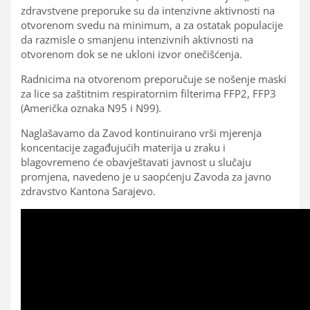
zdravstvene preporuke su da intenzivne aktivnosti na
otvorenom svedu na minimum, a za ostatak populacije
da razmisle o smanjenu intenzivnih aktivnosti na
otvorenom dok se ne ukloni izvor onečišćenja.
Radnicima na otvorenom preporučuje se nošenje maski
za lice sa zaštitnim respiratornim filterima FFP2, FFP3
(Američka oznaka N95 i N99).
Naglašavamo da Zavod kontinuirano vrši mjerenja
koncentacije zagađujućih materija u zraku i
blagovremeno će obavještavati javnost u slučaju
promjena, navedeno je u saopćenju Zavoda za javno
zdravstvo Kantona Sarajevo.