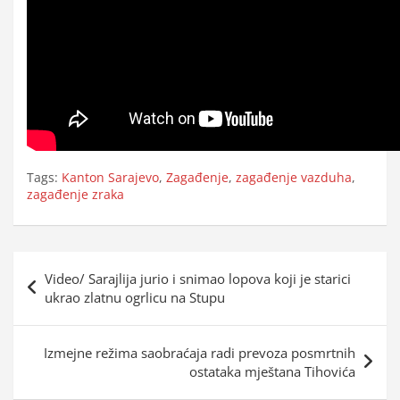
Tags:
Kanton Sarajevo
,
Zagađenje
,
zagađenje vazduha
,
zagađenje zraka
Navigacija
Video/ Sarajlija jurio i snimao lopova koji je starici
objava
ukrao zlatnu ogrlicu na Stupu
Izmejne režima saobraćaja radi prevoza posmrtnih
ostataka mještana Tihovića