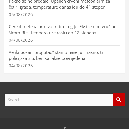
Pakao se ne predaje: Upaljen crveni meteoalarm za
četiri grada, temperature danas idu do 41 stepen
05/08/2026
Crveni meteoalarm za tri bh. regije: Ekstremne vrućine
širom BiH, temperature rastu do 42 stepena
04/08/2026
Veliki požar “progutao” stan u naselju Hrasno, tri
policijska službenika lakše povrijeđena
04/08/2026
S
e
a
r
c
h