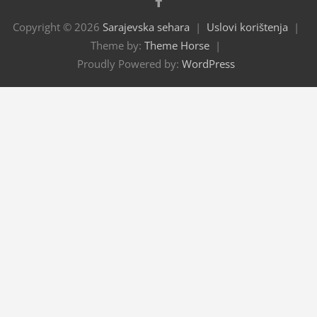
Copyright © 2026
Sarajevska sehara
Uslovi korištenja
Theme by:
Theme Horse
Proudly Powered by:
WordPress