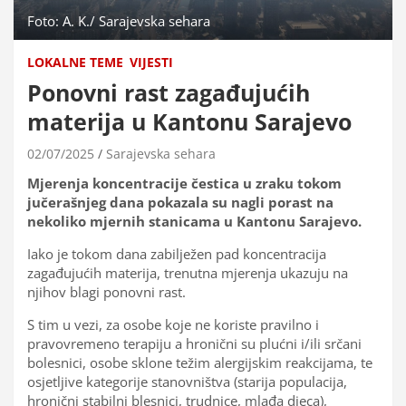
Foto: A. K./ Sarajevska sehara
LOKALNE TEME
VIJESTI
Ponovni rast zagađujućih
materija u Kantonu Sarajevo
02/07/2025
Sarajevska sehara
Mjerenja koncentracije čestica u zraku tokom
jučerašnjeg dana pokazala su nagli porast na
nekoliko mjernih stanicama u Kantonu Sarajevo.
Iako je tokom dana zabilježen pad koncentracija
zagađujućih materija, trenutna mjerenja ukazuju na
njihov blagi ponovni rast.
S tim u vezi, za osobe koje ne koriste pravilno i
pravovremeno terapiju a hronični su plućni i/ili srčani
bolesnici, osobe sklone težim alergijskim reakcijama, te
osjetljive kategorije stanovništva (starija populacija,
hronični stabilni blesnici, trudnice, mlađa djeca),