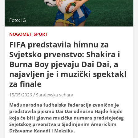
Foto: IG
NOGOMET
SPORT
FIFA predstavila himnu za
Svjetsko prvenstvo: Shakira i
Burna Boy pjevaju Dai Dai, a
najavljen je i muzički spektakl
za finale
15/05/2026
Sarajevska sehara
Međunarodna fudbalska federacija zvanično je
predstavila pjesmu Dai Dai odnosno Hajde hajde
koja će biti glavna muzička numera predstojećeg
Svjetskog prvenstva u Sjedinjenim Američkim
Državama Kanadi i Meksiku.