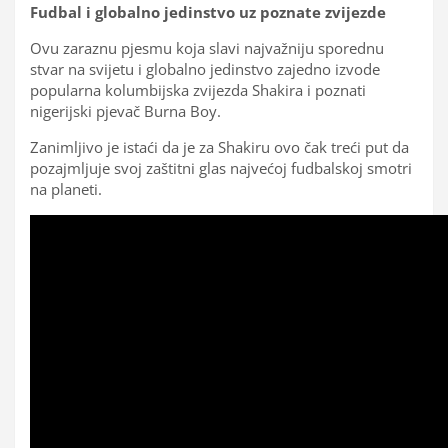
Fudbal i globalno jedinstvo uz poznate zvijezde
Ovu zaraznu pjesmu koja slavi najvažniju sporednu
stvar na svijetu i globalno jedinstvo zajedno izvode
popularna kolumbijska zvijezda Shakira i poznati
nigerijski pjevač Burna Boy.
Zanimljivo je istaći da je za Shakiru ovo čak treći put da
pozajmljuje svoj zaštitni glas najvećoj fudbalskoj smotri
na planeti.