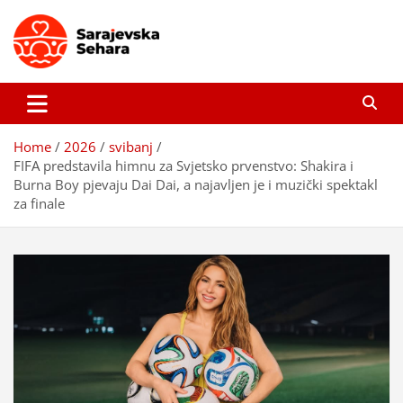
Skip
to
content
Sarajevska sehara
Gdje još uvijek ima pravo dobrih priča…
Home
2026
svibanj
FIFA predstavila himnu za Svjetsko prvenstvo: Shakira i
Burna Boy pjevaju Dai Dai, a najavljen je i muzički spektakl
za finale