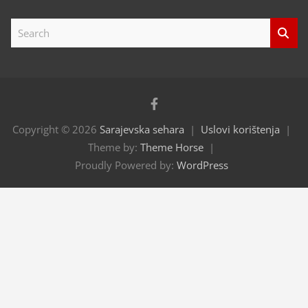
S
e
a
r
c
h
Copyright © 2026
Sarajevska sehara
Uslovi korištenja
Theme by:
Theme Horse
Proudly Powered by:
WordPress