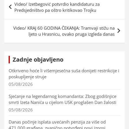
Video/ Izetbegović potvrdio kandidaturu za
objava
Predsjedništvo pa oštro kritikovao Trojku
Video/ KRAJ 60 GODINA ČEKANJA: Tramvaji stižu na
ljeto u Hrasnicu, ovako pruga izgleda danas
Zadnje objavljeno
Otkriveno hoće li višemjesečna suša donijeti restrikcije i
poskupljenje struje
05/08/2026
Sjećanje na legendarnog komandanta: Zbog godišnjice
smrti Izeta Nanića u cijelom USK proglašen Dan žalosti
05/08/2026
Danas počinje isplata uvećanih penzija za više od
471.000 građana, zvanično potvrđeni novi iznosi