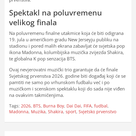
Spektakl na poluvremenu
velikog finala
Na poluvremenu finalne utakmice koja će biti odigrana
19. jula u američkom gradu New Jerseyju publiku na
stadionu i pored malih ekrana zabavljat će svjetska pop
ikona Madonna, kolumbijska muzička zvijezda Shakira,
te globalna K pop senzacija BTS.
Ovaj nevjerovatni muzički trio garantuje da će finale
Svjetskog prvenstva 2026. godine biti događaj koji će se
pamtiti ne samo po vrhunskom fudbalu već i po
muzičkom i scenskom spektaklu koji do sada nije viđen
na ovakvim takmičenjima.
Tags:
2026
,
BTS
,
Burna Boy
,
Dai Dai
,
FIFA
,
fudbal
,
Madonna
,
Muzika
,
Shakira
,
sport
,
Svjetsko prvenstvo
Navigacija