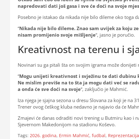
napredovati dati još gasa i sve će doći na svoje mje
Posebno je istakao da nikada nije bilo dileme oko toga da 
“
Nikada nije bilo dileme. Znao sam uvijek za koju ze
nisam promijenio svoje mišljenje
“, jasno je poručio.
Kreativnost na terenu i s
Novinari su ga pitali šta on svojim igrama može donijet
“
Mogu unijeti kreativnost i svježinu te dati dubinu k
Ne mislim previše na to šta ja mogu dati već se ra
a onda će sve doći na svoje
“, zaključio je Mahmić.
Iza njega je sjajna sezona u dresu Slovana za koji je na 3
Trener ovog češkog kluba nedavno je najavio da će Mahmić 
Zmajevi će danas odraditi novi trening u Butmiru kao i na
Sjevernom Makedonijom na stadionu Koševo.
Tags:
2026. godina
,
Ermin Mahmić
,
fudbal
,
Reprezentacija