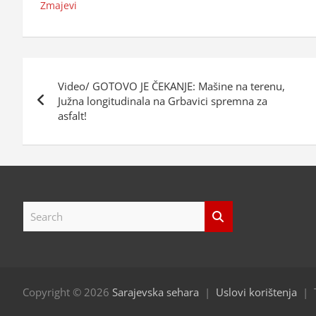
Zmajevi
Navigacija
Video/ GOTOVO JE ČEKANJE: Mašine na terenu,
objava
Južna longitudinala na Grbavici spremna za
asfalt!
S
e
a
r
c
h
Copyright © 2026
Sarajevska sehara
Uslovi korištenja