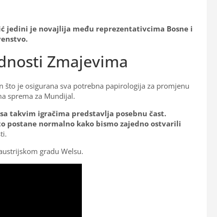
 jedini je novajlija među reprezentativcima Bosne i
venstvo.
adnosti Zmajevima
 što je osigurana sva potrebna papirologija za promjenu
ma sprema za Mundijal.
 sa takvim igračima predstavlja posebnu čast.
 to postane normalno kako bismo zajedno ostvarili
i.
austrijskom gradu Welsu.