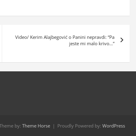
Video/ Kerim Alajbegović o Panini nepravdi: “Pa
jeste mi malo krivo…”
Theme by:
Theme Horse
Proudly Powered by:
WordPress