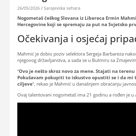
26/05/2026
Sarajevska sehara
Nogometaš češkog Slovana iz Libereca Ermin Mahmić
Hercegovine koji se spremaju za put na Svjetsko pr
Očekivanja i osjećaj prip
Mahmić je dobio poziv selektora Sergeja Barbareza nakon
njegovog državljanstva, a sada se u Butmiru sa Zmajevi
“
Ovo je nešto skroz novo za mene. Stajati na terenu
Pokušavam pokupiti to iskustvo opustiti se i da mi
ciljeve
“, rekao je Mahmić u današnjem obraćanju javnost
Ovaj talentovani nogometaš ima 21 godinu a rođen je u 