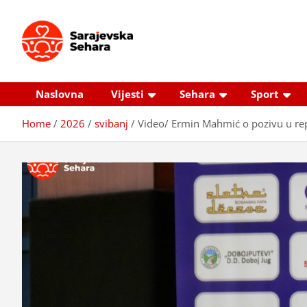
Skip
to
content
Sarajevska sehara
Gdje još uvijek ima pravo dobrih priča…
Naslovna
Vijesti
Sehara
Sport
Home
2026
svibanj
Video/ Ermin Mahmić o pozivu u repr