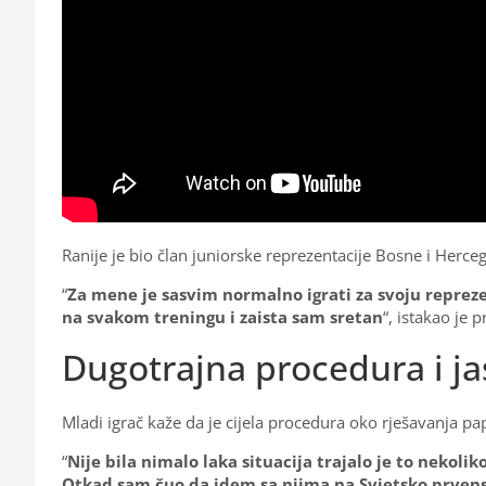
Ranije je bio član juniorske reprezentacije Bosne i Herceg
“
Za mene je sasvim normalno igrati za svoju repreze
na svakom treningu i zaista sam sretan
“, istakao je p
Dugotrajna procedura i j
Mladi igrač kaže da je cijela procedura oko rješavanja pap
“
Nije bila nimalo laka situacija trajalo je to nekoli
Otkad sam čuo da idem sa njima na Svjetsko prvenstv