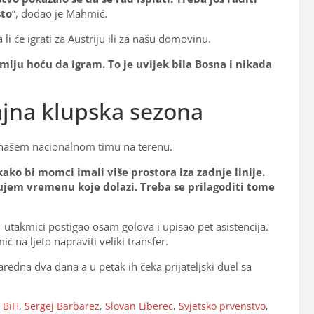
sto
“, dodao je Mahmić.
li će igrati za Austriju ili za našu domovinu.
mlju hoću da igram. To je uvijek bila Bosna i nikada
jajna klupska sezona
i našem nacionalnom timu na terenu.
ako bi momci imali više prostora iza zadnje linije.
dujem vremenu koje dolazi. Treba se prilagoditi tome
1 utakmici postigao osam golova i upisao pet asistencija.
na ljeto napraviti veliki transfer.
redna dva dana a u petak ih čeka prijateljski duel sa
 BiH
,
Sergej Barbarez
,
Slovan Liberec
,
Svjetsko prvenstvo
,