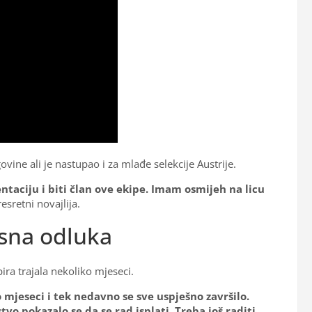
ovine ali je nastupao i za mlađe selekcije Austrije.
ntaciju i biti član ove ekipe. Imam osmijeh na licu
resretni novajlija.
asna odluka
ira trajala nekoliko mjeseci.
ko mjeseci i tek nedavno se sve uspješno završilo.
o pokazalo se da se rad isplati. Treba još raditi