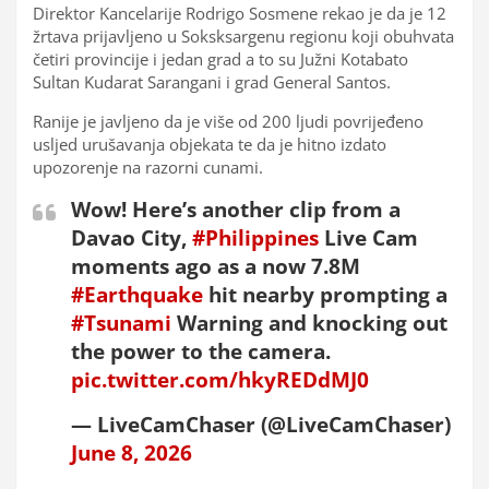
Direktor Kancelarije Rodrigo Sosmene rekao je da je 12
žrtava prijavljeno u Soksksargenu regionu koji obuhvata
četiri provincije i jedan grad a to su Južni Kotabato
Sultan Kudarat Sarangani i grad General Santos.
Ranije je javljeno da je više od 200 ljudi povrijeđeno
usljed urušavanja objekata te da je hitno izdato
upozorenje na razorni cunami.
Wow! Here’s another clip from a
Davao City,
#Philippines
Live Cam
moments ago as a now 7.8M
#Earthquake
hit nearby prompting a
#Tsunami
Warning and knocking out
the power to the camera.
pic.twitter.com/hkyREDdMJ0
— LiveCamChaser (@LiveCamChaser)
June 8, 2026