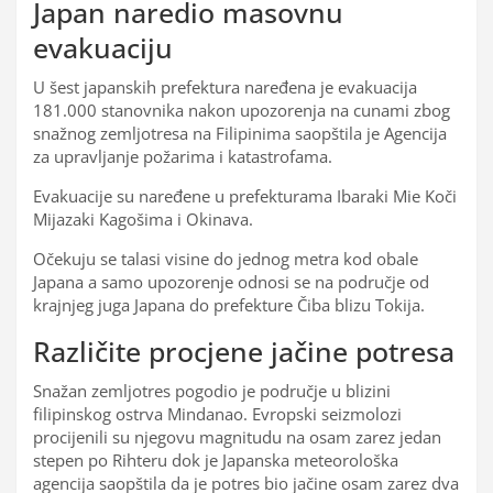
Japan naredio masovnu
evakuaciju
U šest japanskih prefektura naređena je evakuacija
181.000 stanovnika nakon upozorenja na cunami zbog
snažnog zemljotresa na Filipinima saopštila je Agencija
za upravljanje požarima i katastrofama.
Evakuacije su naređene u prefekturama Ibaraki Mie Koči
Mijazaki Kagošima i Okinava.
Očekuju se talasi visine do jednog metra kod obale
Japana a samo upozorenje odnosi se na područje od
krajnjeg juga Japana do prefekture Čiba blizu Tokija.
Različite procjene jačine potresa
Snažan zemljotres pogodio je područje u blizini
filipinskog ostrva Mindanao. Evropski seizmolozi
procijenili su njegovu magnitudu na osam zarez jedan
stepen po Rihteru dok je Japanska meteorološka
agencija saopštila da je potres bio jačine osam zarez dva