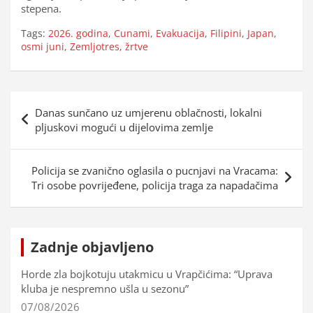
stepena.
Tags:
2026. godina
,
Cunami
,
Evakuacija
,
Filipini
,
Japan
,
osmi juni
,
Zemljotres
,
žrtve
Navigacija
Danas sunčano uz umjerenu oblačnosti, lokalni
objava
pljuskovi mogući u dijelovima zemlje
Policija se zvanično oglasila o pucnjavi na Vracama:
Tri osobe povrijeđene, policija traga za napadačima
Zadnje objavljeno
Horde zla bojkotuju utakmicu u Vrapčićima: “Uprava
kluba je nespremno ušla u sezonu”
07/08/2026