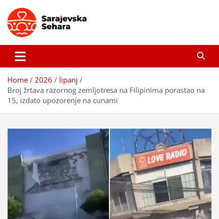
Skip
to
content
Sarajevska sehara
Gdje još uvijek ima pravo dobrih priča…
Home
2026
lipanj
Broj žrtava razornog zemljotresa na Filipinima porastao na
15, izdato upozorenje na cunami