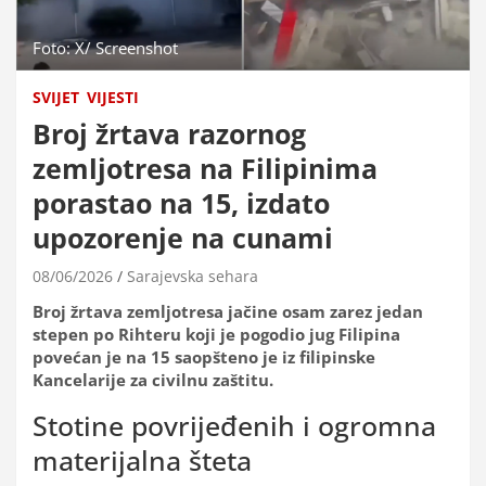
Foto: X/ Screenshot
SVIJET
VIJESTI
Broj žrtava razornog
zemljotresa na Filipinima
porastao na 15, izdato
upozorenje na cunami
08/06/2026
Sarajevska sehara
Broj žrtava zemljotresa jačine osam zarez jedan
stepen po Rihteru koji je pogodio jug Filipina
povećan je na 15 saopšteno je iz filipinske
Kancelarije za civilnu zaštitu.
Stotine povrijeđenih i ogromna
materijalna šteta