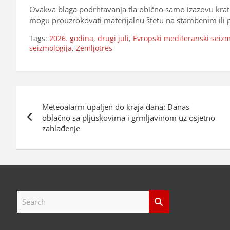
Ovakva blaga podrhtavanja tla obično samo izazovu krat
mogu prouzrokovati materijalnu štetu na stambenim ili p
Tags:
2026. godina
,
drugi juli
,
Evropski mediteranski seizm
seizmologija
,
Zemljotres
Navigacija
Meteoalarm upaljen do kraja dana: Danas
objava
oblačno sa pljuskovima i grmljavinom uz osjetno
zahlađenje
S
e
a
r