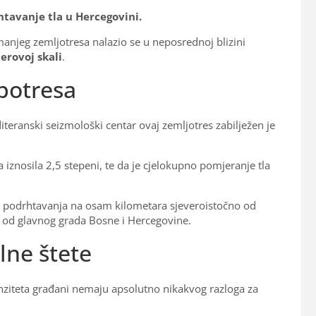
htavanje tla u Hercegovini.
njeg zemljotresa nalazio se u neposrednoj blizini
erovoj skali
.
 potresa
eranski seizmološki centar ovaj zemljotres zabilježen je
 iznosila 2,5 stepeni, te da je cjelokupno pomjeranje tla
og podrhtavanja na osam kilometara sjeveroistočno od
o od glavnog grada Bosne i Hercegovine.
lne štete
enziteta građani nemaju apsolutno nikakvog razloga za