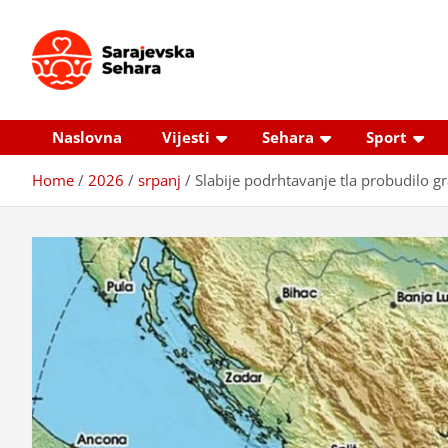
Skip
to
content
Sarajevska sehara
Gdje još uvijek ima pravo dobrih priča…
Naslovna
Vijesti
Sehara
Sport
Home
2026
srpanj
Slabije podrhtavanje tla probudilo gr