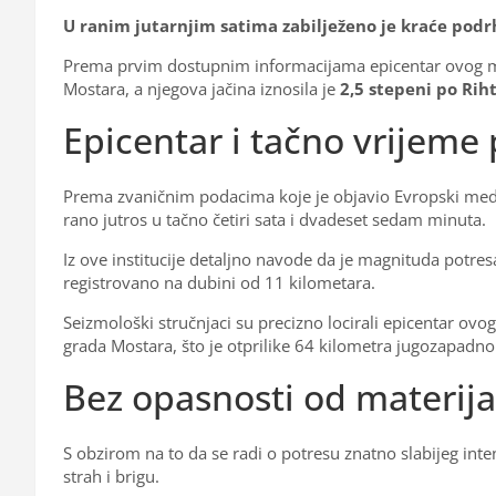
U ranim jutarnjim satima zabilježeno je kraće podr
Prema prvim dostupnim informacijama epicentar ovog ma
Mostara, a njegova jačina iznosila je
2,5 stepeni po Riht
Epicentar i tačno vrijeme
Prema zvaničnim podacima koje je objavio Evropski medit
rano jutros u tačno četiri sata i dvadeset sedam minuta.
Iz ove institucije detaljno navode da je magnituda potresa
registrovano na dubini od 11 kilometara.
Seizmološki stručnjaci su precizno locirali epicentar ov
grada Mostara, što je otprilike 64 kilometra jugozapadn
Bez opasnosti od materija
S obzirom na to da se radi o potresu znatno slabijeg int
strah i brigu.