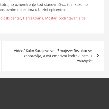
kotrajno uznemirenje kod stanovništva, te nikako ne
oslovnim objektima u blizini epicentra.
ološki centar
,
Hercegovina
,
Mostar
,
podrhtavanje tla
,
Video/ Kako Sarajevo voli Zmajeve: Rezultat se
zaboravlja, a ovi emotivni kadrovi ostaju
zauvijek!