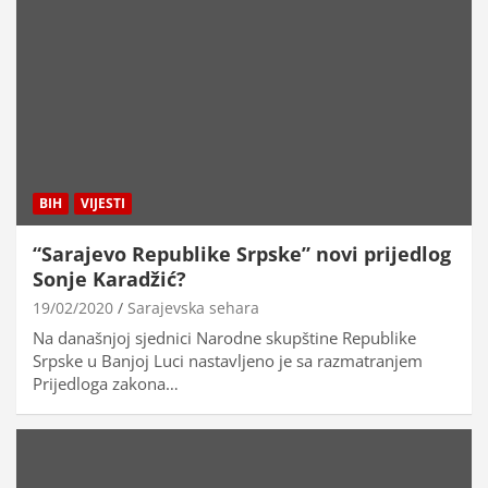
BIH
VIJESTI
“Sarajevo Republike Srpske” novi prijedlog
Sonje Karadžić?
19/02/2020
Sarajevska sehara
Na današnjoj sjednici Narodne skupštine Republike
Srpske u Banjoj Luci nastavljeno je sa razmatranjem
Prijedloga zakona…