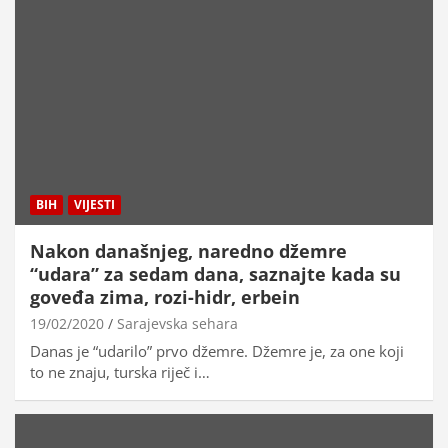
BIH
VIJESTI
Nakon današnjeg, naredno džemre
“udara” za sedam dana, saznajte kada su
goveđa zima, rozi-hidr, erbein
19/02/2020
Sarajevska sehara
Danas je “udarilo” prvo džemre. Džemre je, za one koji
to ne znaju, turska riječ i…