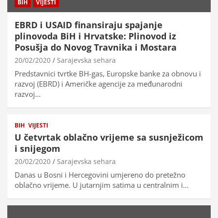
BIH
VIJESTI
EBRD i USAID finansiraju spajanje
plinovoda BiH i Hrvatske: Plinovod iz
Posušja do Novog Travnika i Mostara
20/02/2020
Sarajevska sehara
Predstavnici tvrtke BH-gas, Europske banke za obnovu i
razvoj (EBRD) i Američke agencije za međunarodni
razvoj…
BIH
VIJESTI
U četvrtak oblačno vrijeme sa susnježicom
i snijegom
20/02/2020
Sarajevska sehara
Danas u Bosni i Hercegovini umjereno do pretežno
oblačno vrijeme. U jutarnjim satima u centralnim i…