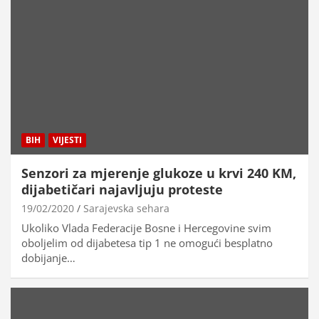
BIH
VIJESTI
Senzori za mjerenje glukoze u krvi 240 KM,
dijabetičari najavljuju proteste
19/02/2020
Sarajevska sehara
Ukoliko Vlada Federacije Bosne i Hercegovine svim
oboljelim od dijabetesa tip 1 ne omogući besplatno
dobijanje…