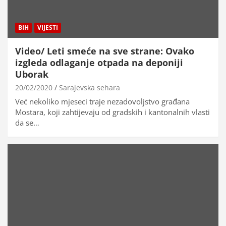
BIH
VIJESTI
Video/ Leti smeće na sve strane: Ovako
izgleda odlaganje otpada na deponiji
Uborak
20/02/2020
Sarajevska sehara
Već nekoliko mjeseci traje nezadovoljstvo građana
Mostara, koji zahtijevaju od gradskih i kantonalnih vlasti
da se…