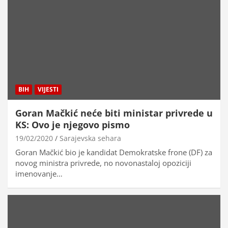
BIH
VIJESTI
Goran Mačkić neće biti ministar privrede u
KS: Ovo je njegovo pismo
19/02/2020
Sarajevska sehara
Goran Mačkić bio je kandidat Demokratske frone (DF) za
novog ministra privrede, no novonastaloj opoziciji
imenovanje…