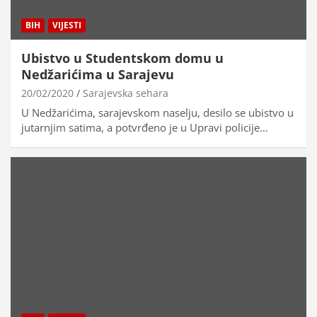
BIH
VIJESTI
Ubistvo u Studentskom domu u
Nedžarićima u Sarajevu
20/02/2020
Sarajevska sehara
U Nedžarićima, sarajevskom naselju, desilo se ubistvo u
jutarnjim satima, a potvrđeno je u Upravi policije…