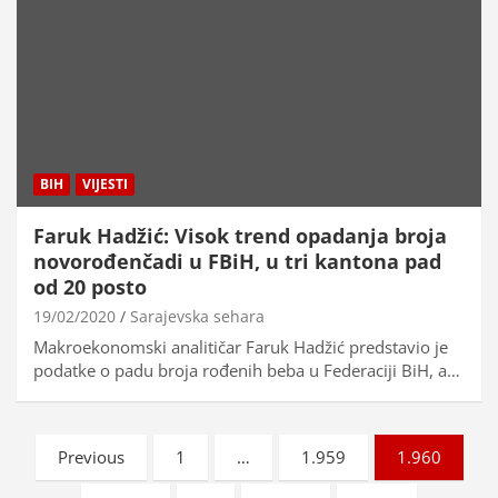
BIH
VIJESTI
Faruk Hadžić: Visok trend opadanja broja
novorođenčadi u FBiH, u tri kantona pad
od 20 posto
19/02/2020
Sarajevska sehara
Makroekonomski analitičar Faruk Hadžić predstavio je
podatke o padu broja rođenih beba u Federaciji BiH, a…
Brojevi
Previous
1
…
1.959
1.960
stranica