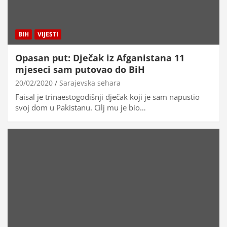
BIH
VIJESTI
Opasan put: Dječak iz Afganistana 11
mjeseci sam putovao do BiH
20/02/2020
Sarajevska sehara
Faisal je trinaestogodišnji dječak koji je sam napustio
svoj dom u Pakistanu. Cilj mu je bio…