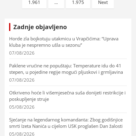
1.961
…
1.975
Next
objava
Zadnje objavljeno
Horde zla bojkotuju utakmicu u Vrapčićima: “Uprava
kluba je nespremno ušla u sezonu”
07/08/2026
Paklene vrućine ne popuštaju: Temperature idu do 41
stepen, u pojedine regije mogući pljuskovi i grmljavina
07/08/2026
Otkriveno hoće li višemjesečna suša donijeti restrikcije i
poskupljenje struje
05/08/2026
Sjećanje na legendarnog komandanta: Zbog godišnjice
smrti Izeta Nanića u cijelom USK proglašen Dan žalosti
05/08/2026