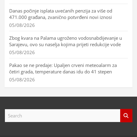
Danas počinje isplata uvećanih penzija za više od
471.000 građana, zvanično potvrđeni novi iznosi
05/08/2026
Zbog kvara na Palama ugroženo vodosnabdijevanje u
Sarajevu, ovo su naselja kojima prijeti redukcije vode
05/08/2026
Pakao se ne predaje: Upaljen crveni meteoalarm za
četiri grada, temperature danas idu do 41 stepen
05/08/2026
S
e
a
r