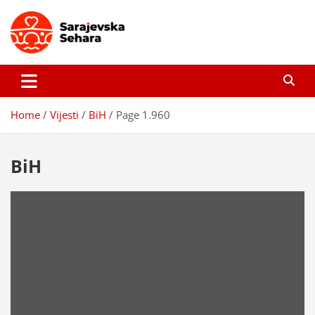
Skip
to
content
Sarajevska sehara
Gdje još uvijek ima pravo dobrih priča…
Home
Vijesti
BiH
Page 1.960
BiH