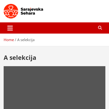
Skip
to
content
Sarajevska sehara
Gdje još uvijek ima pravo dobrih priča…
Home
A selekcija
A selekcija