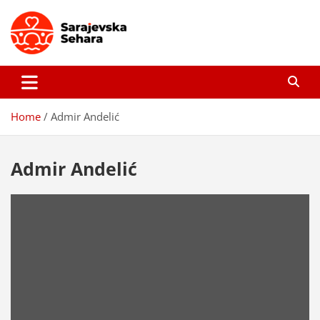
Skip
to
content
Sarajevska sehara
Gdje još uvijek ima pravo dobrih priča…
Home
Admir Andelić
Admir Andelić