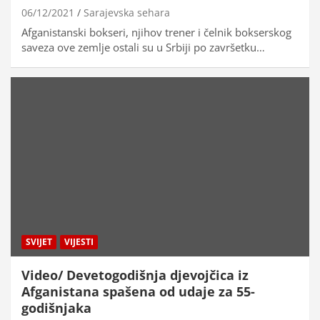
06/12/2021
Sarajevska sehara
Afganistanski bokseri, njihov trener i čelnik bokserskog
saveza ove zemlje ostali su u Srbiji po završetku…
SVIJET
VIJESTI
Video/ Devetogodišnja djevojčica iz
Afganistana spašena od udaje za 55-
godišnjaka