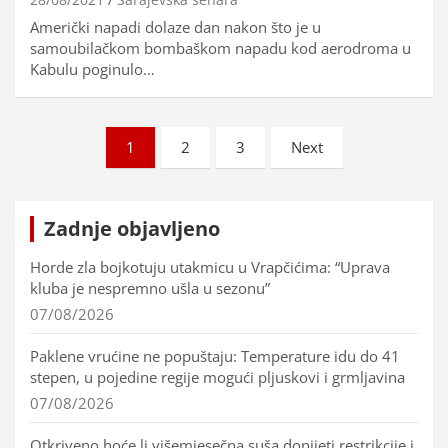
Američki napadi dolaze dan nakon što je u
samoubilačkom bombaškom napadu kod aerodroma u
Kabulu poginulo…
Brojevi
1
2
3
Next
stranica
objava
Zadnje objavljeno
Horde zla bojkotuju utakmicu u Vrapčićima: “Uprava
kluba je nespremno ušla u sezonu”
07/08/2026
Paklene vrućine ne popuštaju: Temperature idu do 41
stepen, u pojedine regije mogući pljuskovi i grmljavina
07/08/2026
Otkriveno hoće li višemjesečna suša donijeti restrikcije i