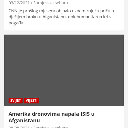
03/12/2021
Sarajevska sehara
CNN je prošlog mjeseca objavio uznemirujuću priču o
dječijem braku u Afganistanu, dok humanitarna kriza
pogađa…
SVIJET
VIJESTI
Amerika dronovima napala ISIS u
Afganistanu
28/08/2021
Sarajevska sehara