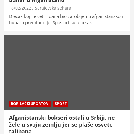
18/02/2022
Sarajevska sehara
Dječak koji je četiri dana bio zarobljen u afganistanskom
bunaru preminuo je. Spasioci su u petak…
BORILAČKI SPORTOVI
SPORT
Afganistanski bokseri ostali u Srbiji, ne
žele u svoju zemlju jer se plaše osvete
talibana