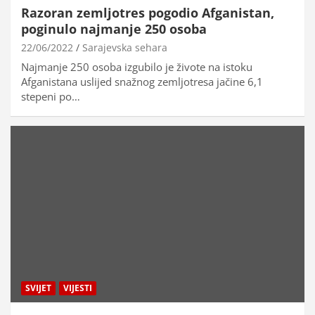
Razoran zemljotres pogodio Afganistan,
poginulo najmanje 250 osoba
22/06/2022
Sarajevska sehara
Najmanje 250 osoba izgubilo je živote na istoku
Afganistana uslijed snažnog zemljotresa jačine 6,1
stepeni po…
SVIJET
VIJESTI