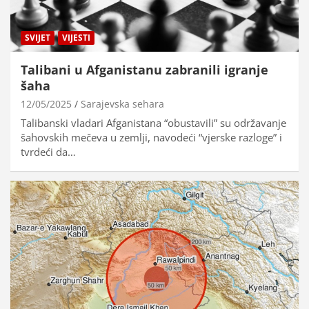
SVIJET
VIJESTI
Talibani u Afganistanu zabranili igranje
šaha
12/05/2025
Sarajevska sehara
Talibanski vladari Afganistana “obustavili” su održavanje
šahovskih mečeva u zemlji, navodeći “vjerske razloge” i
tvrdeći da…