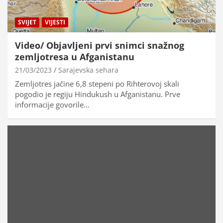
SVIJET
VIJESTI
Video/ Objavljeni prvi snimci snažnog
zemljotresa u Afganistanu
21/03/2023
Sarajevska sehara
Zemljotres jačine 6,8 stepeni po Rihterovoj skali
pogodio je regiju Hindukush u Afganistanu. Prve
informacije govorile…