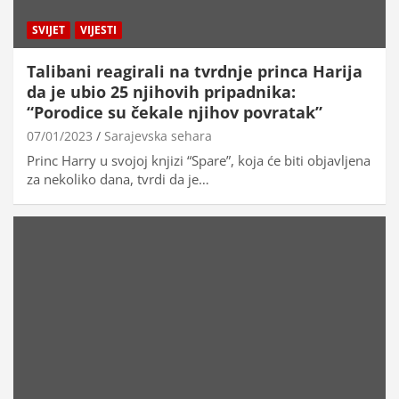
SVIJET
VIJESTI
Talibani reagirali na tvrdnje princa Harija
da je ubio 25 njihovih pripadnika:
“Porodice su čekale njihov povratak”
07/01/2023
Sarajevska sehara
Princ Harry u svojoj knjizi “Spare”, koja će biti objavljena
za nekoliko dana, tvrdi da je…