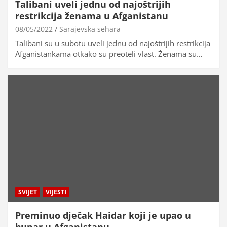
Talibani uveli jednu od najoštrijih
restrikcija ženama u Afganistanu
08/05/2022
Sarajevska sehara
Talibani su u subotu uveli jednu od najoštrijih restrikcija
Afganistankama otkako su preoteli vlast. Ženama su…
SVIJET
VIJESTI
Preminuo dječak Haidar koji je upao u
bunar u Afganistanu