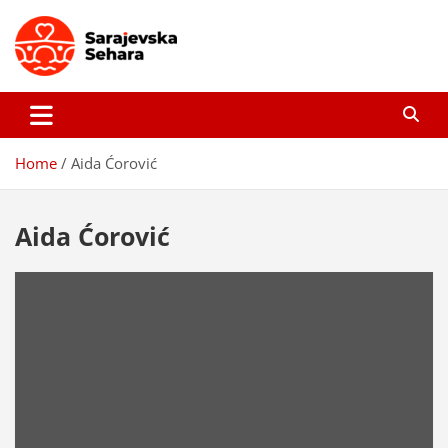
Skip
to
content
Sarajevska sehara
Gdje još uvijek ima pravo dobrih priča…
Home
Aida Ćorović
Aida Ćorović