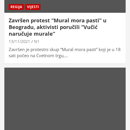
REGIJA
VIJESTI
Završen protest “Mural mora pasti” u
Beogradu, aktivisti poručili “Vučić
naručuje murale”
13/11/2021
N1
Završen je protestni skup “Mural mora pasti” koji je u 18
sati počeo na Cvetnom trgu,…