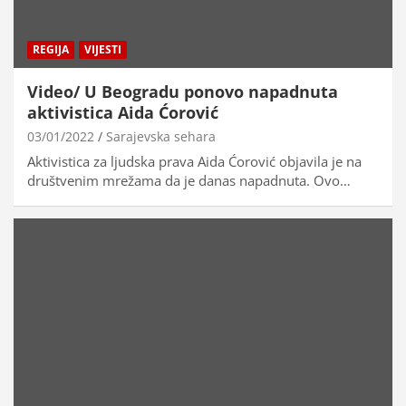
REGIJA
VIJESTI
Video/ U Beogradu ponovo napadnuta
aktivistica Aida Ćorović
03/01/2022
Sarajevska sehara
Aktivistica za ljudska prava Aida Ćorović objavila je na
društvenim mrežama da je danas napadnuta. Ovo…