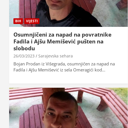
BIH
VIJESTI
Osumnjičeni za napad na povratnike
Fadila i Ajšu Memišević pušten na
slobodu
26/03/2023
Sarajevska sehara
Bojan Prodan iz Višegrada, osumnjičen za napad na
Fadila i Ajšu Memišević iz sela Omeragići kod…