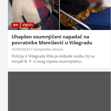
BIH
VIJESTI
Uhapšen osumnjičeni napadač na
povratnike Memišević u Višegradu
25/03/2023
Sarajevska sehara
Policija iz Višegrada lišila je slobode osobu čiji su
inicijali B. P. iz ovog mjesta osumnjičenu…