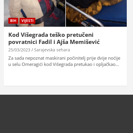
BIH
VIJESTI
Kod Višegrada teško pretučeni
povratnici Fadil i Ajša Memišević
25/03/2023
Sarajevska sehara
Za sada nepoznat maskirani počinitelj prije dvije noćije
u selu Omeragići kod Višegrada pretukao i opljačkao…