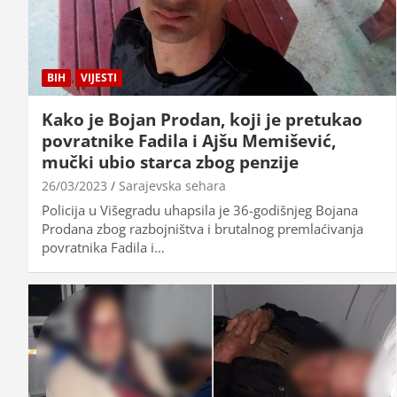
BIH
VIJESTI
Kako je Bojan Prodan, koji je pretukao
povratnike Fadila i Ajšu Memišević,
mučki ubio starca zbog penzije
26/03/2023
Sarajevska sehara
Policija u Višegradu uhapsila je 36-godišnjeg Bojana
Prodana zbog razbojništva i brutalnog premlaćivanja
povratnika Fadila i…