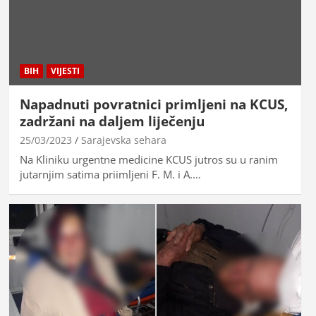
BIH
VIJESTI
Napadnuti povratnici primljeni na KCUS,
zadržani na daljem liječenju
25/03/2023
Sarajevska sehara
Na Kliniku urgentne medicine KCUS jutros su u ranim
jutarnjim satima priimljeni F. M. i A.…