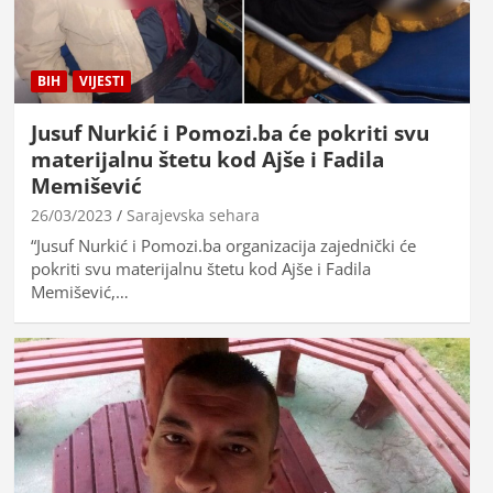
BIH
VIJESTI
Jusuf Nurkić i Pomozi.ba će pokriti svu
materijalnu štetu kod Ajše i Fadila
Memišević
26/03/2023
Sarajevska sehara
“Jusuf Nurkić i Pomozi.ba organizacija zajednički će
pokriti svu materijalnu štetu kod Ajše i Fadila
Memišević,…