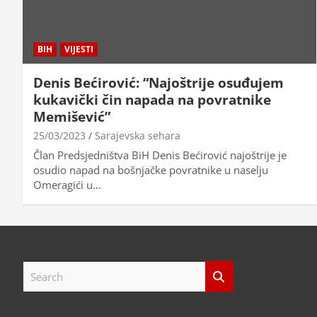
BIH
VIJESTI
Denis Bećirović: “Najoštrije osuđujem
kukavički čin napada na povratnike
Memišević”
25/03/2023
Sarajevska sehara
Član Predsjedništva BiH Denis Bećirović najoštrije je
osudio napad na bošnjačke povratnike u naselju
Omeragići u…
S
e
a
r