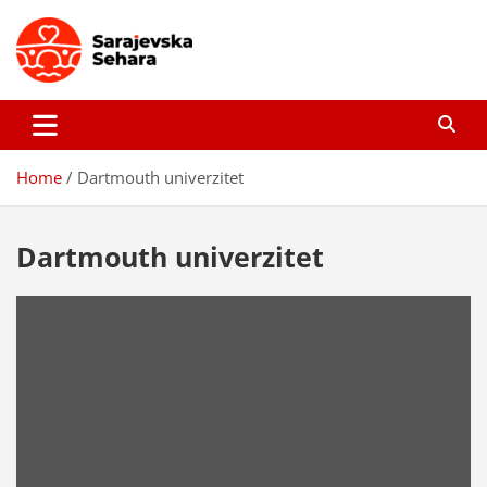
Skip
to
content
Sarajevska sehara
Gdje još uvijek ima pravo dobrih priča…
Home
Dartmouth univerzitet
Dartmouth univerzitet