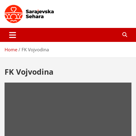
Skip
to
content
Sarajevska sehara
Gdje još uvijek ima pravo dobrih priča…
Home
FK Vojvodina
FK Vojvodina