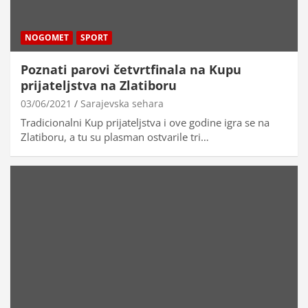
NOGOMET
SPORT
Poznati parovi četvrtfinala na Kupu
prijateljstva na Zlatiboru
03/06/2021
Sarajevska sehara
Tradicionalni Kup prijateljstva i ove godine igra se na
Zlatiboru, a tu su plasman ostvarile tri…