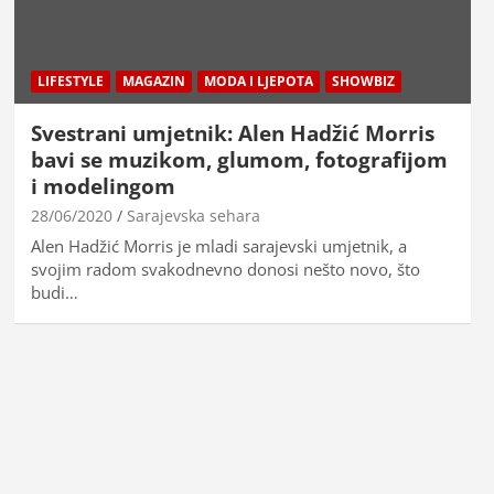
LIFESTYLE
MAGAZIN
MODA I LJEPOTA
SHOWBIZ
Svestrani umjetnik: Alen Hadžić Morris
bavi se muzikom, glumom, fotografijom
i modelingom
28/06/2020
Sarajevska sehara
Alen Hadžić Morris je mladi sarajevski umjetnik, a
svojim radom svakodnevno donosi nešto novo, što
budi…