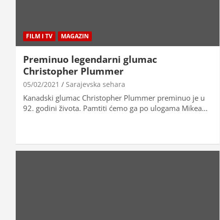
FILM I TV
MAGAZIN
Preminuo legendarni glumac
Christopher Plummer
05/02/2021
Sarajevska sehara
Kanadski glumac Christopher Plummer preminuo je u
92. godini života. Pamtiti ćemo ga po ulogama Mikea…