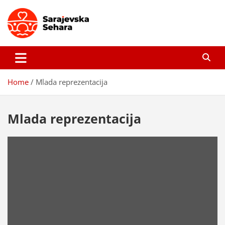
Skip
to
content
Sarajevska sehara
Gdje još uvijek ima pravo dobrih priča…
Home
Mlada reprezentacija
Mlada reprezentacija