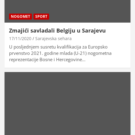
NOGOMET
SPORT
Zmajići savladali Belgiju u Sarajevu
17/11/2020
Sarajevska sehara
U posljednjem susretu kvalifikacija za Europsko
prvenstvo 2021. godine mlada (U-21) nogometna
reprezentacije Bosne i Hercegovine…