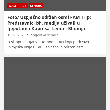
NAŠE PRIČE
SEHARA
Foto/ Uspješno održan osmi FAM Trip:
Predstavnici bh. medija uživali u
ljepotama Kupresa, Livna i Blidinja
19/10/2020
Sarajevska sehara
U sklopu Inicijative Odmori u BiH koju podržava
Evropska unija u BiH uspješno je održan osmi…