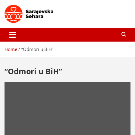
Skip
to
content
Sarajevska sehara
Gdje još uvijek ima pravo dobrih priča…
Home
“Odmori u BiH”
“Odmori u BiH”