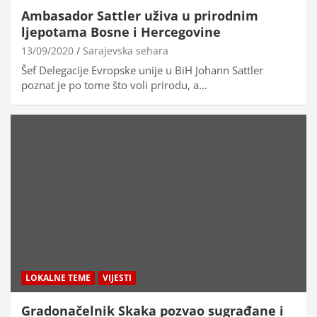
Ambasador Sattler uživa u prirodnim
ljepotama Bosne i Hercegovine
13/09/2020
Sarajevska sehara
Šef Delegacije Evropske unije u BiH Johann Sattler
poznat je po tome što voli prirodu, a…
LOKALNE TEME
VIJESTI
Gradonačelnik Skaka pozvao sugrađane i