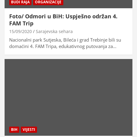
BUDI RAJA
ORGANIZACIJE
Foto/ Odmori u BiH: Uspješno održan 4.
FAM Trip
15/09/2020
Sarajevska sehara
Nacionalni park Sutjeska, Bileća i grad Trebinje bili su
domaćini 4. FAM Tripa, edukativnog putovanja za…
BIH
VIJESTI