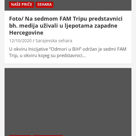
NAŠE PRIČE
SEHARA
Foto/ Na sedmom FAM Tripu predstavnici
bh. medija uživali u ljepotama zapadne
Hercegovine
12/10/2020
Sarajevska sehara
U okviru Inicijative “Odmori u BiH” održan je sedmi FAM
Trip, u okviru kojeg su predstavnici…