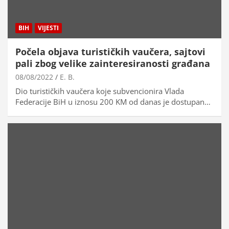
BIH
VIJESTI
Počela objava turističkih vaučera, sajtovi
pali zbog velike zainteresiranosti građana
08/08/2022
E. B.
Dio turističkih vaučera koje subvencionira Vlada
Federacije BiH u iznosu 200 KM od danas je dostupan…