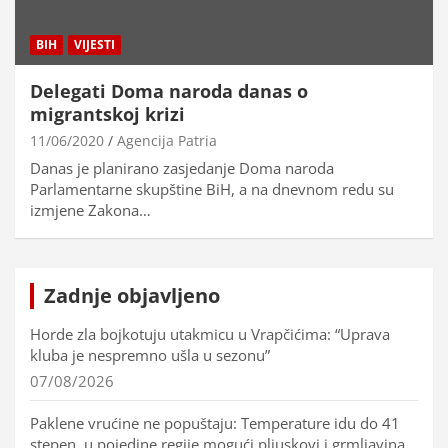
BIH
VIJESTI
Delegati Doma naroda danas o
migrantskoj krizi
11/06/2020
Agencija Patria
Danas je planirano zasjedanje Doma naroda
Parlamentarne skupštine BiH, a na dnevnom redu su
izmjene Zakona…
Zadnje objavljeno
Horde zla bojkotuju utakmicu u Vrapčićima: “Uprava
kluba je nespremno ušla u sezonu”
07/08/2026
Paklene vrućine ne popuštaju: Temperature idu do 41
stepen, u pojedine regije mogući pljuskovi i grmljavina