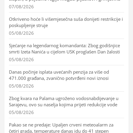
07/08/2026
Otkriveno hoće li višemjesečna suša donijeti restrikcije i
poskupljenje struje
05/08/2026
Sjećanje na legendarnog komandanta: Zbog godišnjice
smrti Izeta Nanića u cijelom USK proglašen Dan žalosti
05/08/2026
Danas počinje isplata uvećanih penzija za više od
471.000 građana, zvanično potvrđeni novi iznosi
05/08/2026
Zbog kvara na Palama ugroženo vodosnabdijevanje u
Sarajevu, ovo su naselja kojima prijeti redukcije vode
05/08/2026
Pakao se ne predaje: Upaljen crveni meteoalarm za
četiri grada, temperature danas idu do 41 stepen