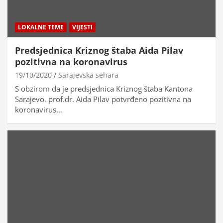
LOKALNE TEME
VIJESTI
Predsjednica Kriznog štaba Aida Pilav
pozitivna na koronavirus
19/10/2020
Sarajevska sehara
S obzirom da je predsjednica Kriznog štaba Kantona
Sarajevo, prof.dr. Aida Pilav potvrđeno pozitivna na
koronavirus…