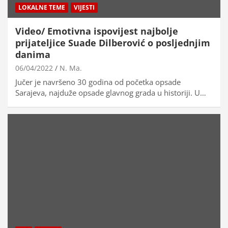
LOKALNE TEME
VIJESTI
Video/ Emotivna ispovijest najbolje
prijateljice Suade Dilberović o posljednjim
danima
06/04/2022
N. Ma.
Jučer je navršeno 30 godina od početka opsade
Sarajeva, najduže opsade glavnog grada u historiji. U…