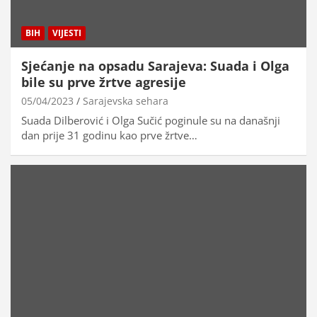
BIH
VIJESTI
Sjećanje na opsadu Sarajeva: Suada i Olga
bile su prve žrtve agresije
05/04/2023
Sarajevska sehara
Suada Dilberović i Olga Sučić poginule su na današnji
dan prije 31 godinu kao prve žrtve…