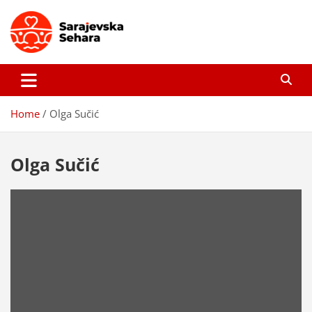
Skip
to
content
Sarajevska sehara
Gdje još uvijek ima pravo dobrih priča…
Home
Olga Sučić
Olga Sučić