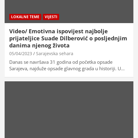
LOKALNE TEME
VIJESTI
Video/ Emotivna ispovijest najbolje
prijateljice Suade Dilberović o posljednjim
danima njenog života
05/04/2023
Sarajevska sehara
Danas se navršava 31 godina od početka opsade
Sarajeva, najduže opsade glavnog grada u historiji. U…