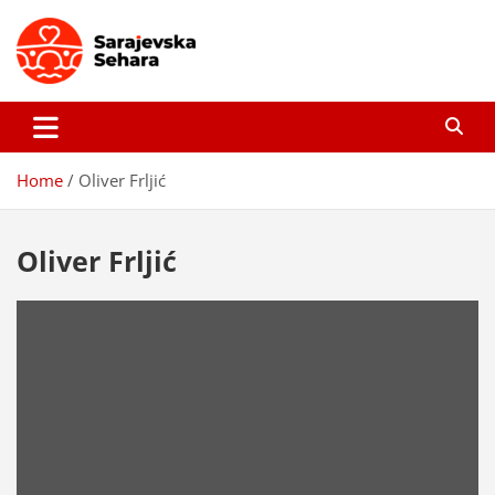
Skip
to
content
Sarajevska sehara
Gdje još uvijek ima pravo dobrih priča…
Home
Oliver Frljić
Oliver Frljić