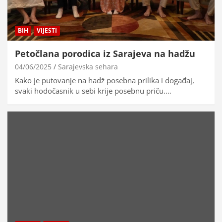
BIH
VIJESTI
Petočlana porodica iz Sarajeva na hadžu
04/06/2025
Sarajevska sehara
Kako je putovanje na hadž posebna prilika i događaj,
svaki hodočasnik u sebi krije posebnu priču.…