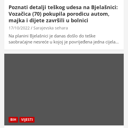
Poznati detalji teškog udesa na Bjelašnici:
Vozačica (70) pokupila porodicu autom,
majka i dijete završili u bolnici
17/10/2022
Sarajevska sehara
Na planini Bjelašnici je danas došlo do teške
saobraćajne nesreće u kojoj je povrijeđena jedna cijela…
BIH
VIJESTI