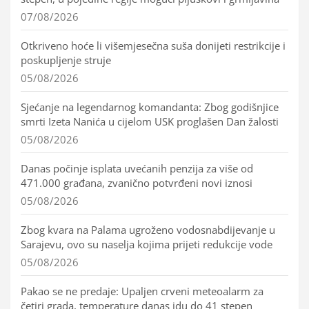
07/08/2026
Otkriveno hoće li višemjesečna suša donijeti restrikcije i
poskupljenje struje
05/08/2026
Sjećanje na legendarnog komandanta: Zbog godišnjice
smrti Izeta Nanića u cijelom USK proglašen Dan žalosti
05/08/2026
Danas počinje isplata uvećanih penzija za više od
471.000 građana, zvanično potvrđeni novi iznosi
05/08/2026
Zbog kvara na Palama ugroženo vodosnabdijevanje u
Sarajevu, ovo su naselja kojima prijeti redukcije vode
05/08/2026
Pakao se ne predaje: Upaljen crveni meteoalarm za
četiri grada, temperature danas idu do 41 stepen