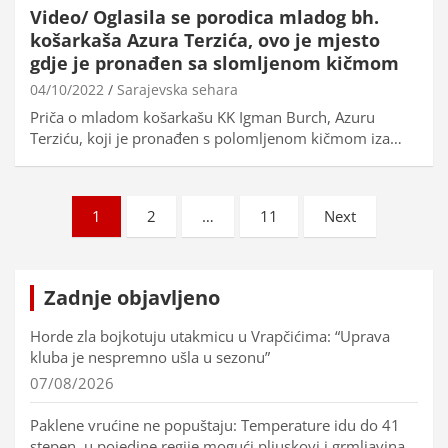
Video/ Oglasila se porodica mladog bh.
košarkaša Azura Terzića, ovo je mjesto
gdje je pronađen sa slomljenom kičmom
04/10/2022
Sarajevska sehara
Priča o mladom košarkašu KK Igman Burch, Azuru
Terziću, koji je pronađen s polomljenom kičmom iza…
Brojevi
1
2
…
11
Next
stranica
objava
Zadnje objavljeno
Horde zla bojkotuju utakmicu u Vrapčićima: “Uprava
kluba je nespremno ušla u sezonu”
07/08/2026
Paklene vrućine ne popuštaju: Temperature idu do 41
stepen, u pojedine regije mogući pljuskovi i grmljavina