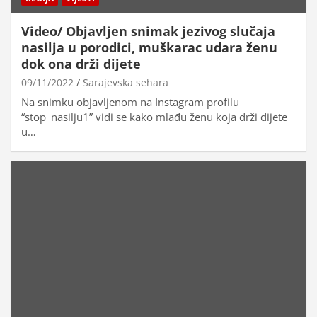
Video/ Objavljen snimak jezivog slučaja
nasilja u porodici, muškarac udara ženu
dok ona drži dijete
09/11/2022
Sarajevska sehara
Na snimku objavljenom na Instagram profilu
“stop_nasilju1” vidi se kako mlađu ženu koja drži dijete
u…