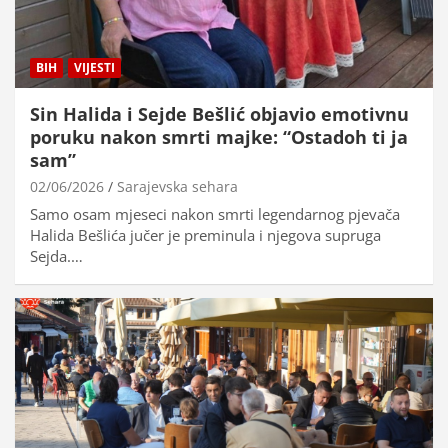
BIH
VIJESTI
Sin Halida i Sejde Bešlić objavio emotivnu
poruku nakon smrti majke: “Ostadoh ti ja
sam”
02/06/2026
Sarajevska sehara
Samo osam mjeseci nakon smrti legendarnog pjevača
Halida Bešlića jučer je preminula i njegova supruga
Sejda.…