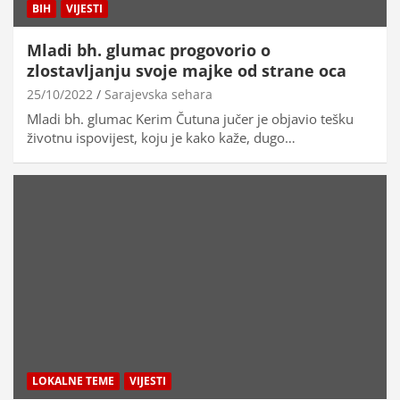
BIH
VIJESTI
Mladi bh. glumac progovorio o
zlostavljanju svoje majke od strane oca
25/10/2022
Sarajevska sehara
Mladi bh. glumac Kerim Čutuna jučer je objavio tešku
životnu ispovijest, koju je kako kaže, dugo…
LOKALNE TEME
VIJESTI