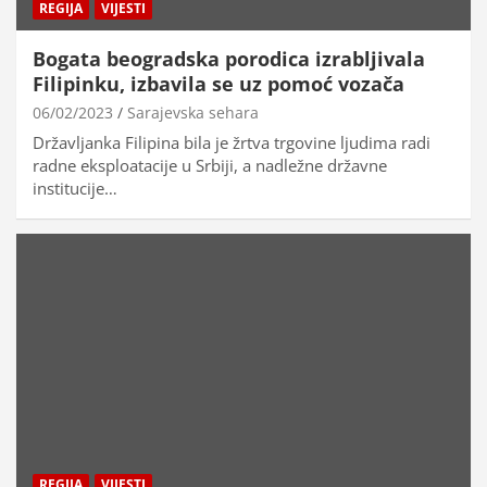
REGIJA
VIJESTI
Bogata beogradska porodica izrabljivala
Filipinku, izbavila se uz pomoć vozača
06/02/2023
Sarajevska sehara
Državljanka Filipina bila je žrtva trgovine ljudima radi
radne eksploatacije u Srbiji, a nadležne državne
institucije…
REGIJA
VIJESTI