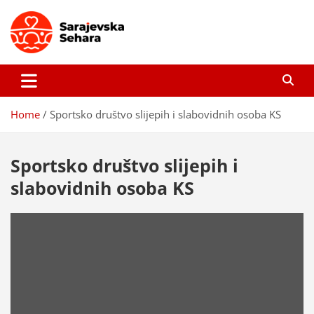
Skip
to
content
Sarajevska sehara
Gdje još uvijek ima pravo dobrih priča…
Home
Sportsko društvo slijepih i slabovidnih osoba KS
Sportsko društvo slijepih i
slabovidnih osoba KS