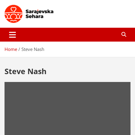
Skip
to
content
Sarajevska sehara
Gdje još uvijek ima pravo dobrih priča…
Home
Steve Nash
Steve Nash