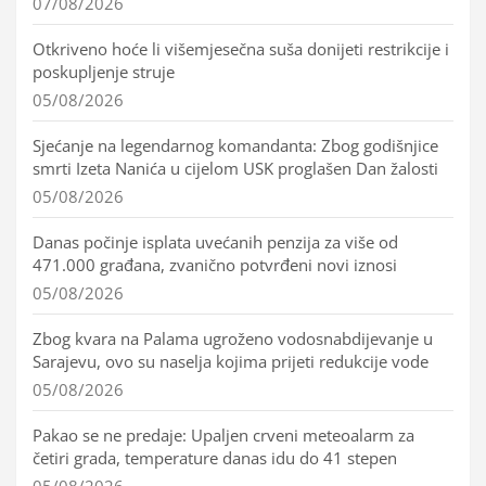
07/08/2026
Otkriveno hoće li višemjesečna suša donijeti restrikcije i
poskupljenje struje
05/08/2026
Sjećanje na legendarnog komandanta: Zbog godišnjice
smrti Izeta Nanića u cijelom USK proglašen Dan žalosti
05/08/2026
Danas počinje isplata uvećanih penzija za više od
471.000 građana, zvanično potvrđeni novi iznosi
05/08/2026
Zbog kvara na Palama ugroženo vodosnabdijevanje u
Sarajevu, ovo su naselja kojima prijeti redukcije vode
05/08/2026
Pakao se ne predaje: Upaljen crveni meteoalarm za
četiri grada, temperature danas idu do 41 stepen
05/08/2026