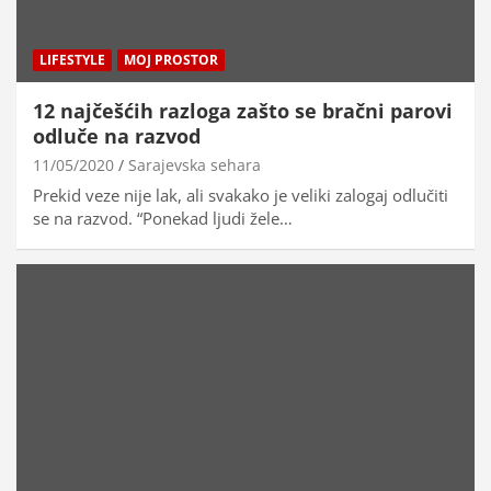
LIFESTYLE
MOJ PROSTOR
12 najčešćih razloga zašto se bračni parovi
odluče na razvod
11/05/2020
Sarajevska sehara
Prekid veze nije lak, ali svakako je veliki zalogaj odlučiti
se na razvod. “Ponekad ljudi žele…