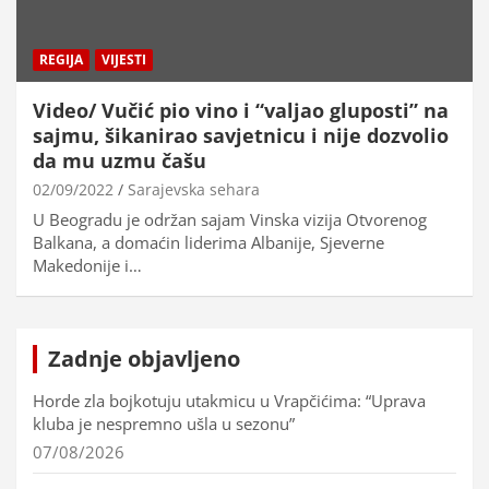
REGIJA
VIJESTI
Video/ Vučić pio vino i “valjao gluposti” na
sajmu, šikanirao savjetnicu i nije dozvolio
da mu uzmu čašu
02/09/2022
Sarajevska sehara
U Beogradu je održan sajam Vinska vizija Otvorenog
Balkana, a domaćin liderima Albanije, Sjeverne
Makedonije i…
Zadnje objavljeno
Horde zla bojkotuju utakmicu u Vrapčićima: “Uprava
kluba je nespremno ušla u sezonu”
07/08/2026