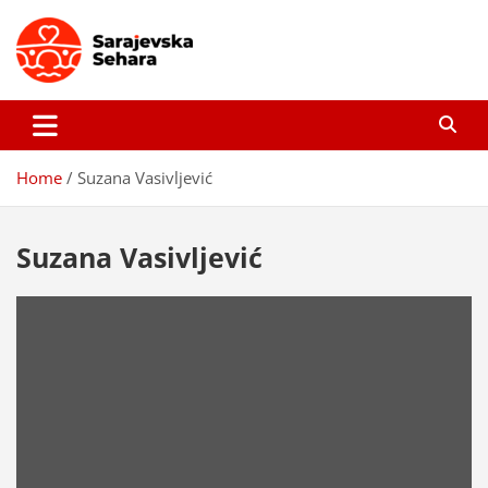
Skip
to
content
Sarajevska sehara
Gdje još uvijek ima pravo dobrih priča…
Home
Suzana Vasivljević
Suzana Vasivljević