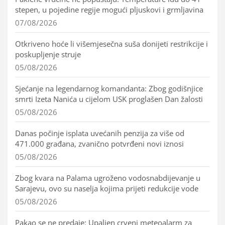
stepen, u pojedine regije mogući pljuskovi i grmljavina
07/08/2026
Otkriveno hoće li višemjesečna suša donijeti restrikcije i
poskupljenje struje
05/08/2026
Sjećanje na legendarnog komandanta: Zbog godišnjice
smrti Izeta Nanića u cijelom USK proglašen Dan žalosti
05/08/2026
Danas počinje isplata uvećanih penzija za više od
471.000 građana, zvanično potvrđeni novi iznosi
05/08/2026
Zbog kvara na Palama ugroženo vodosnabdijevanje u
Sarajevu, ovo su naselja kojima prijeti redukcije vode
05/08/2026
Pakao se ne predaje: Upaljen crveni meteoalarm za