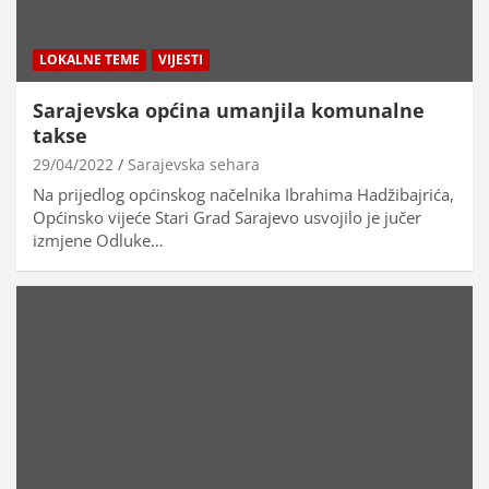
LOKALNE TEME
VIJESTI
Sarajevska općina umanjila komunalne
takse
29/04/2022
Sarajevska sehara
Na prijedlog općinskog načelnika Ibrahima Hadžibajrića,
Općinsko vijeće Stari Grad Sarajevo usvojilo je jučer
izmjene Odluke…