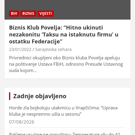
BIH
BIZNIS
VIJESTI
Biznis Klub Povelja: “Hitno ukinuti
nezakonitu ‘Taksu na istaknutu firmu’ u
ostatku Federacije”
23/01/2022
Sarajevska sehara
Privrednici okupljeni oko Biznis kluba Povelja apeluju
na poštivanje Ustava FBiH, odnosno Presude Ustavnog
suda kojom…
Zadnje objavljeno
Horde zla bojkotuju utakmicu u Vrapčićima: “Uprava
kluba je nespremno ušla u sezonu”
07/08/2026
Paklene vrućine ne popuštaju: Temperature idu do 41