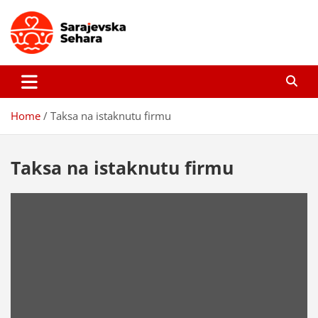
Skip
to
content
Sarajevska sehara
Gdje još uvijek ima pravo dobrih priča…
Home
Taksa na istaknutu firmu
Taksa na istaknutu firmu