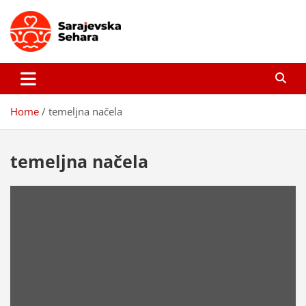
Skip
to
content
Sarajevska sehara
Gdje još uvijek ima pravo dobrih priča…
Home
temeljna načela
temeljna načela