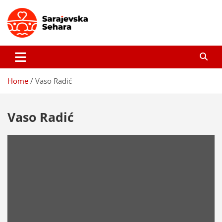
Skip
to
content
Sarajevska sehara
Gdje još uvijek ima pravo dobrih priča…
Home
Vaso Radić
Vaso Radić