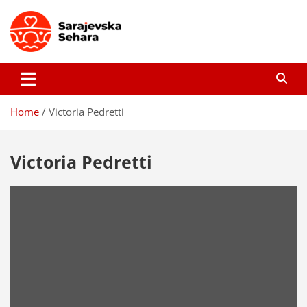
Skip
to
content
Sarajevska sehara
Gdje još uvijek ima pravo dobrih priča…
Home
Victoria Pedretti
Victoria Pedretti