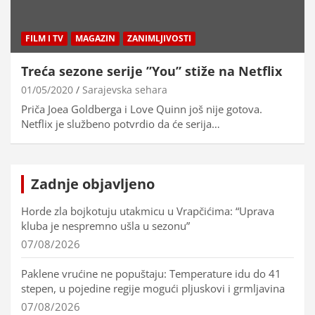
FILM I TV
MAGAZIN
ZANIMLJIVOSTI
Treća sezone serije ”You” stiže na Netflix
01/05/2020
Sarajevska sehara
Priča Joea Goldberga i Love Quinn još nije gotova.
Netflix je službeno potvrdio da će serija…
Zadnje objavljeno
Horde zla bojkotuju utakmicu u Vrapčićima: “Uprava
kluba je nespremno ušla u sezonu”
07/08/2026
Paklene vrućine ne popuštaju: Temperature idu do 41
stepen, u pojedine regije mogući pljuskovi i grmljavina
07/08/2026