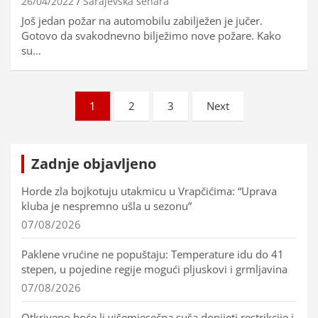
26/04/2022
Sarajevska sehara
Još jedan požar na automobilu zabilježen je jučer.
Gotovo da svakodnevno bilježimo nove požare. Kako
su…
Brojevi
1
2
3
Next
stranica
objava
Zadnje objavljeno
Horde zla bojkotuju utakmicu u Vrapčićima: “Uprava
kluba je nespremno ušla u sezonu”
07/08/2026
Paklene vrućine ne popuštaju: Temperature idu do 41
stepen, u pojedine regije mogući pljuskovi i grmljavina
07/08/2026
Otkriveno hoće li višemjesečna suša donijeti restrikcije i