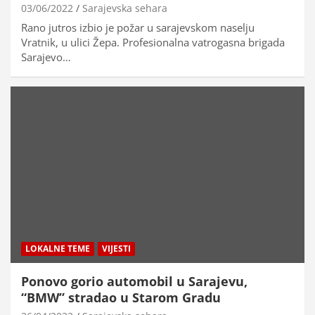
03/06/2022
Sarajevska sehara
Rano jutros izbio je požar u sarajevskom naselju
Vratnik, u ulici Žepa. Profesionalna vatrogasna brigada
Sarajevo…
LOKALNE TEME
VIJESTI
Ponovo gorio automobil u Sarajevu,
“BMW” stradao u Starom Gradu