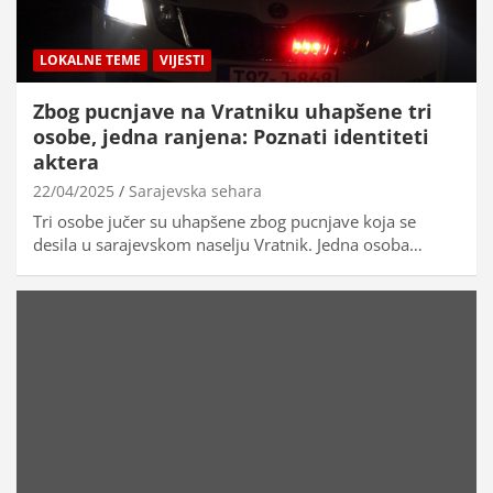
LOKALNE TEME
VIJESTI
Zbog pucnjave na Vratniku uhapšene tri
osobe, jedna ranjena: Poznati identiteti
aktera
22/04/2025
Sarajevska sehara
Tri osobe jučer su uhapšene zbog pucnjave koja se
desila u sarajevskom naselju Vratnik. Jedna osoba…