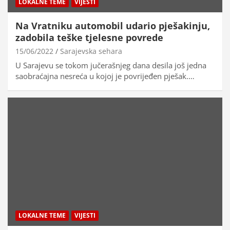
LOKALNE TEME
VIJESTI
Na Vratniku automobil udario pješakinju,
zadobila teške tjelesne povrede
15/06/2022
Sarajevska sehara
U Sarajevu se tokom jučerašnjeg dana desila još jedna
saobraćajna nesreća u kojoj je povrijeđen pješak.…
LOKALNE TEME
VIJESTI