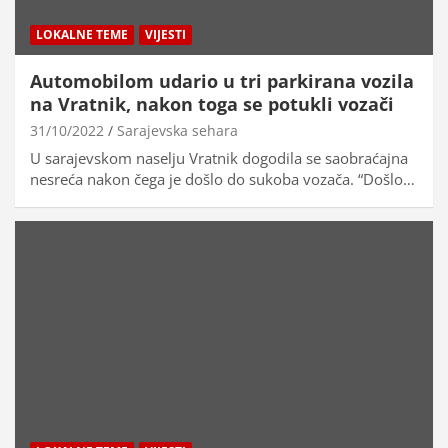
LOKALNE TEME
VIJESTI
Automobilom udario u tri parkirana vozila
na Vratnik, nakon toga se potukli vozači
31/10/2022
Sarajevska sehara
U sarajevskom naselju Vratnik dogodila se saobraćajna
nesreća nakon čega je došlo do sukoba vozača. “Došlo…