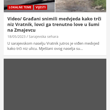
LOKALNE TEME
VIJESTI
Video/ Građani snimili medvjeda kako trči
niz Vratnik, lovci ga trenutno love u šumi
na Zmajevcu
18/05/2023
Sarajevska sehara
U sarajevskom naselju Vratnik jutros je viđen medvjed
kako trči niz ulicu. Mještani ovog naselja su…