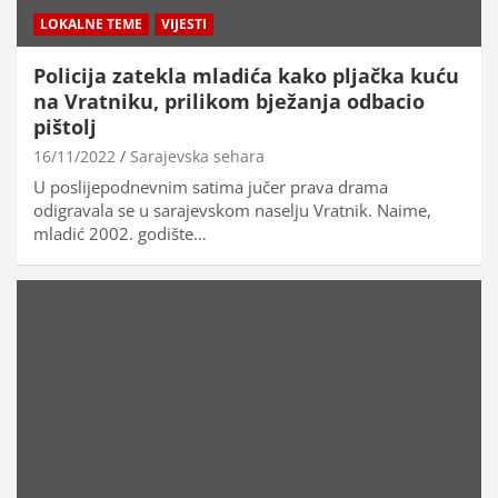
LOKALNE TEME
VIJESTI
Policija zatekla mladića kako pljačka kuću
na Vratniku, prilikom bježanja odbacio
pištolj
16/11/2022
Sarajevska sehara
U poslijepodnevnim satima jučer prava drama
odigravala se u sarajevskom naselju Vratnik. Naime,
mladić 2002. godište…