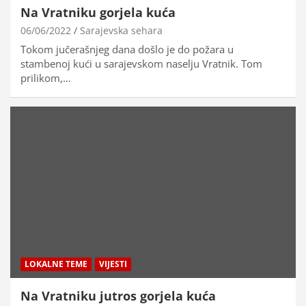
Na Vratniku gorjela kuća
06/06/2022
Sarajevska sehara
Tokom jučerašnjeg dana došlo je do požara u
stambenoj kući u sarajevskom naselju Vratnik. Tom
prilikom,…
LOKALNE TEME
VIJESTI
Na Vratniku jutros gorjela kuća