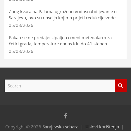
Zbog kvara na Palama ugroženo vodosnabdijevanje u
Sarajevu, ovo su naselja kojima prijeti redukcije vode
05/08/2026
Pakao se ne predaje: Upaljen crveni meteoalarm za
četiri grada, temperature danas idu do 41 stepen
05/08/2026
S
e
a
r
c
h
Copyright © 2026
Sarajevska sehara
Uslovi korištenja