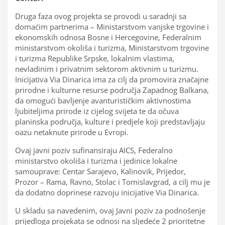
Druga faza ovog projekta se provodi u saradnji sa
domaćim partnerima – Ministarstvom vanjske trgovine i
ekonomskih odnosa Bosne i Hercegovine, Federalnim
ministarstvom okoliša i turizma, Ministarstvom trgovine
i turizma Republike Srpske, lokalnim vlastima,
nevladinim i privatnim sektorom aktivnim u turizmu.
Inicijativa Via Dinarica ima za cilj da promovira značajne
prirodne i kulturne resurse područja Zapadnog Balkana,
da omogući bavljenje avanturističkim aktivnostima
ljubiteljima prirode iz cijelog svijeta te da očuva
planinska područja, kulture i predjele koji predstavljaju
oazu netaknute prirode u Evropi.
Ovaj javni poziv sufinansiraju AICS, Federalno
ministarstvo okoliša i turizma i jedinice lokalne
samouprave: Centar Sarajevo, Kalinovik, Prijedor,
Prozor – Rama, Ravno, Stolac i Tomislavgrad, a cilj mu je
da dodatno doprinese razvoju inicijative Via Dinarica.
U skladu sa navedenim, ovaj Javni poziv za podnošenje
prijedloga projekata se odnosi na sljedeće 2 prioritetne