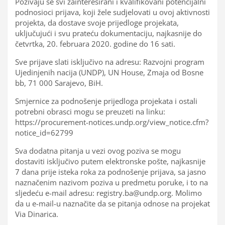
Pozivaju se svi zainteresirani i kvalifikovani potencijalni
podnosioci prijava, koji žele sudjelovati u ovoj aktivnosti
projekta, da dostave svoje prijedloge projekata,
uključujući i svu prateću dokumentaciju, najkasnije do
četvrtka, 20. februara 2020. godine do 16 sati.
Sve prijave slati isključivo na adresu: Razvojni program
Ujedinjenih nacija (UNDP), UN House, Zmaja od Bosne
bb, 71 000 Sarajevo, BiH.
Smjernice za podnošenje prijedloga projekata i ostali
potrebni obrasci mogu se preuzeti na linku:
https://procurement-notices.undp.org/view_notice.cfm?
notice_id=62799
Sva dodatna pitanja u vezi ovog poziva se mogu
dostaviti isključivo putem elektronske pošte, najkasnije
7 dana prije isteka roka za podnošenje prijava, sa jasno
naznačenim nazivom poziva u predmetu poruke, i to na
sljedeću e-mail adresu: registry.ba@undp.org. Molimo
da u e-mail-u naznačite da se pitanja odnose na projekat
Via Dinarica.