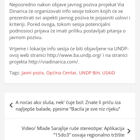
Neposredno nakon objave javnog poziva projekat Via
Dinarica će organizovati info sesije tokom kojih će se
prezentirati svi aspekti javnog poziva te pojasniti uslovi i
kriteriji. Pored ovoga, tokom sesija potencijalni
podnosioci prijava će imati priliku postavljati pitanja o
javnom pozivu.
Vrijeme i lokacije info sesija će biti objavljene na UNDP-
ovoj web stranici http://www.ba.undp.org/ i na stranici
projekta http://viadinarica.com/.
Tags:
Javni poziv
,
Općina Centar
,
UNDP BiH
,
USAID
Navigacija
A noćas ako sluša, nek’ čuje bol: Znate li priču iza
objava
najljepše balade, pjesme “Bacila je sve niz rijeku”
Video/ Mlade Sarajlije ruše stereotipe: Aplikacija
“15do3” osvaja regionalno tržište