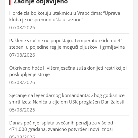
Zadnje objavljeno
Horde zla bojkotuju utakmicu u Vrapčićima: “Uprava
kluba je nespremno ušla u sezonu”
07/08/2026
Paklene vrućine ne popuštaju: Temperature idu do 41
stepen, u pojedine regije mogući pljuskovi i grmljavina
07/08/2026
Otkriveno hoće li višemjesečna suša donijeti restrikcije i
poskupljenje struje
05/08/2026
Sjećanje na legendarnog komandanta: Zbog godišnjice
smrti Izeta Nanića u cijelom USK proglašen Dan žalosti
05/08/2026
Danas počinje isplata uvećanih penzija za više od
471.000 građana, zvanično potvrđeni novi iznosi
05/08/2026