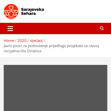
Skip
to
content
Sarajevska sehara
Gdje još uvijek ima pravo dobrih priča…
Home
2020
siječanj
Javni poziv za podnošenje prijedloga projekata za razvoj
inicijative Via Dinarica