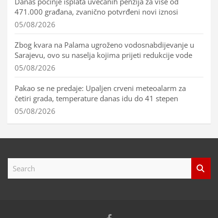
Danas počinje isplata uvećanih penzija za više od
471.000 građana, zvanično potvrđeni novi iznosi
05/08/2026
Zbog kvara na Palama ugroženo vodosnabdijevanje u
Sarajevu, ovo su naselja kojima prijeti redukcije vode
05/08/2026
Pakao se ne predaje: Upaljen crveni meteoalarm za
četiri grada, temperature danas idu do 41 stepen
05/08/2026
S
e
a
r
c
h