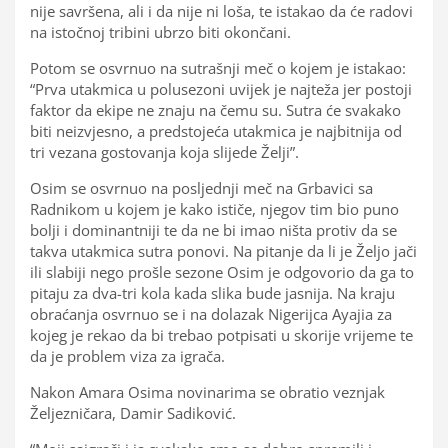
nije savršena, ali i da nije ni loša, te istakao da će radovi
na istočnoj tribini ubrzo biti okončani.
Potom se osvrnuo na sutrašnji meč o kojem je istakao:
“Prva utakmica u polusezoni uvijek je najteža jer postoji
faktor da ekipe ne znaju na čemu su. Sutra će svakako
biti neizvjesno, a predstojeća utakmica je najbitnija od
tri vezana gostovanja koja slijede Želji”.
Osim se osvrnuo na posljednji meč na Grbavici sa
Radnikom u kojem je kako ističe, njegov tim bio puno
bolji i dominantniji te da ne bi imao ništa protiv da se
takva utakmica sutra ponovi. Na pitanje da li je Željo jači
ili slabiji nego prošle sezone Osim je odgovorio da ga to
pitaju za dva-tri kola kada slika bude jasnija. Na kraju
obraćanja osvrnuo se i na dolazak Nigerijca Ayajia za
kojeg je rekao da bi trebao potpisati u skorije vrijeme te
da je problem viza za igrača.
Nakon Amara Osima novinarima se obratio veznjak
Željezničara, Damir Sadiković.