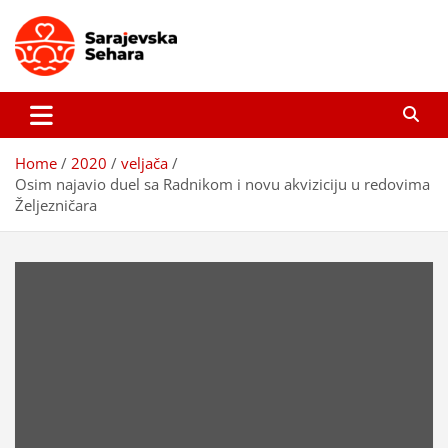
Skip
to
content
Sarajevska sehara
Gdje još uvijek ima pravo dobrih priča…
Home
2020
veljača
Osim najavio duel sa Radnikom i novu akviziciju u redovima
Željezničara