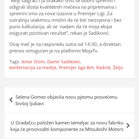
“Moji saigrači i ja svakako smo se dobro spremili i
odigrali dosta kvalitetnih mečeva na pripremama i
spremni smo za nove izazove u Premijer Ligi. Za
sutrašnju utakmicu mislim da će biti neizvjesna i bez
puno kalkulacija, ali se nadam da će moja ekipa
osigurati pozitivan rezultat”, rekao je Sadiković.
Ovaj meč je na rasporedu sutra od 14:30, a direktan
prenos omogućen je na platformi MojaTv.
Tags:
Amar Osim
,
Damir Sadikovic
,
konfernecija za medije
,
Premijer liga BiH
,
Radnik
,
Željo
Navigacija
Selena Gomez objavila novu pjesmu posvećenu
objava
bivšoj ljubavi
U Gradačcu položen kamen temeljac za novu fabriku
koja će proizvoditi komponente za Mitsubishi Motors