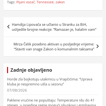
Tags:
Pijani vozač
,
Tennessee
,
zakon
Navigacija
Hamdija Lipovača se učlanio u Stranku za BiH,
objava
uslijedile brojne reakcije: “Ramazan je, halalim vam”
Mirza Čelik posebno aktivan u posljednje vrijeme:
“Staviti van snage Zakon o komunalnim taksama”
Zadnje objavljeno
Horde zla bojkotuju utakmicu u Vrapčićima: “Uprava
kluba je nespremno ušla u sezonu”
07/08/2026
Paklene vrućine ne popuštaju: Temperature idu do 41
stepen, u pojedine regije mogući pljuskovi i grmljavina