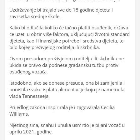
Uzdržavanje bi trajalo sve do 18 godine djeteta i
završetka srednje škole.
Kako bi odlučila koliko će tačno platiti osuđenik, država
će uzeti u obzir više faktora, uključujući životni standard
djeteta, kao i finansijske potrebe i sredstva djeteta, te
bilo kojeg preživjelog roditelja ili skrbnika.
Ovom presudom preživjelom roditelju ili skrbniku ne
ukida se pravo da podnese građansku tužbu protiv
osuđenog vozača.
Istodobno, ako se donese presuda, ona bi zamijenila i
poništila svaku isplatu alimentacije koju je nametnula
vlada Tennesseeja.
Prijedlog zakona inspirirala je i zagovarala Cecilia
Williams.
Njezinog sina, snahu i unuka usmrtio je pijani vozač u
aprilu 2021. godine.