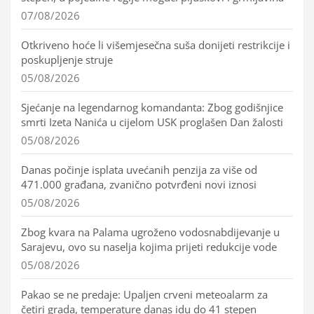
07/08/2026
Otkriveno hoće li višemjesečna suša donijeti restrikcije i
poskupljenje struje
05/08/2026
Sjećanje na legendarnog komandanta: Zbog godišnjice
smrti Izeta Nanića u cijelom USK proglašen Dan žalosti
05/08/2026
Danas počinje isplata uvećanih penzija za više od
471.000 građana, zvanično potvrđeni novi iznosi
05/08/2026
Zbog kvara na Palama ugroženo vodosnabdijevanje u
Sarajevu, ovo su naselja kojima prijeti redukcije vode
05/08/2026
Pakao se ne predaje: Upaljen crveni meteoalarm za
četiri grada, temperature danas idu do 41 stepen