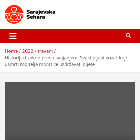
Skip
to
content
Sarajevska sehara
Gdje još uvijek ima pravo dobrih priča…
Home
2022
travanj
Historijski zakon pred usvajanjem: Svaki pijani vozač koji
usmrti roditelja morat će uzdržavati dijete