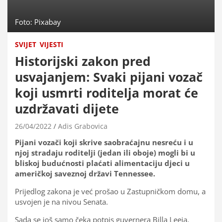
Foto: Pixabay
SVIJET
VIJESTI
Historijski zakon pred
usvajanjem: Svaki pijani vozač
koji usmrti roditelja morat će
uzdržavati dijete
26/04/2022
Adis Grabovica
Pijani vozači koji skrive saobraćajnu nesreću i u
njoj stradaju roditelji (jedan ili oboje) mogli bi u
bliskoj budućnosti plaćati alimentaciju djeci u
američkoj saveznoj državi Tennessee.
Prijedlog zakona je već prošao u Zastupničkom domu, a
usvojen je na nivou Senata.
Sada se još samo čeka potpis guvernera Billa Leeja.