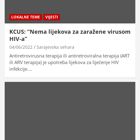
LOKALNE TEME
VIJESTI
KCUS: “Nema lijekova za zaražene virusom
HIV-a”
04/06/2022
Sarajevska sehara
Antiretrovirusna terapija ili antiretroviralna terapija (ART
ili ARV terapija) je upotreba lijekova za liječenje HIV
infekcije.…