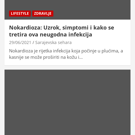
LIFESTYLE
ZDRAVLJE
Nokardioza: Uzrok, simptomi i kako se
tretira ova neugodna infekcija
29/06/2021
Sarajevska sehara
Nokardioza je rijetka infekcija koja počinje u plućima, a
kasnije se može proširiti na kožu i…