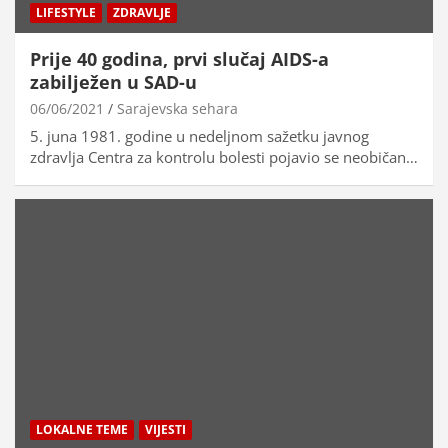
LIFESTYLE
ZDRAVLJE
Prije 40 godina, prvi slučaj AIDS-a
zabilježen u SAD-u
06/06/2021
Sarajevska sehara
5. juna 1981. godine u nedeljnom sažetku javnog
zdravlja Centra za kontrolu bolesti pojavio se neobičan…
LOKALNE TEME
VIJESTI