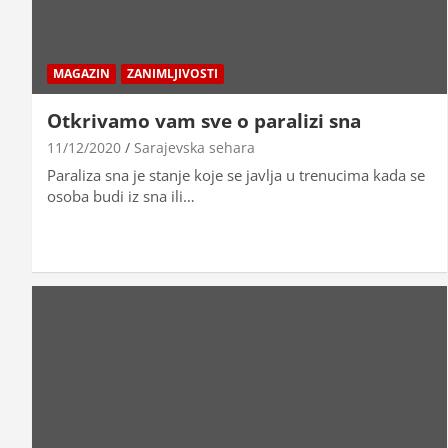
MAGAZIN
ZANIMLJIVOSTI
Otkrivamo vam sve o paralizi sna
11/12/2020
Sarajevska sehara
Paraliza sna je stanje koje se javlja u trenucima kada se
osoba budi iz sna ili…