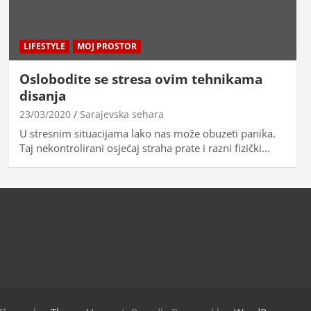
LIFESTYLE
MOJ PROSTOR
Oslobodite se stresa ovim tehnikama
disanja
23/03/2020
Sarajevska sehara
U stresnim situacijama lako nas može obuzeti panika.
Taj nekontrolirani osjećaj straha prate i razni fizički…