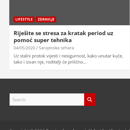
LIFESTYLE
ZDRAVLJE
Riješite se stresa za kratak period uz
pomoć super tehnika
04/05/2020
Sarajevska sehara
Uz stalni protok vijesti i nesigurnost, kako unutar kuće,
tako i izvan nje, roditelji će prilično…
S
e
a
r
c
h