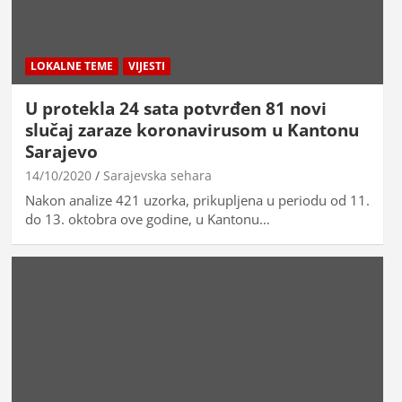
LOKALNE TEME
VIJESTI
U protekla 24 sata potvrđen 81 novi
slučaj zaraze koronavirusom u Kantonu
Sarajevo
14/10/2020
Sarajevska sehara
Nakon analize 421 uzorka, prikupljena u periodu od 11.
do 13. oktobra ove godine, u Kantonu…