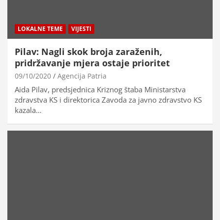
LOKALNE TEME
VIJESTI
Pilav: Nagli skok broja zaraženih,
pridržavanje mjera ostaje prioritet
09/10/2020
Agencija Patria
Aida Pilav, predsjednica Kriznog štaba Ministarstva
zdravstva KS i direktorica Zavoda za javno zdravstvo KS
kazala…