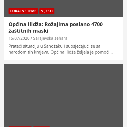
LOKALNE TEME
VIJESTI
Općina Ilidža: Rožajima poslano 4700
žaštitnih maski
15/07/2020
Sarajevska sehara
Prateći situaciju u Sandžaku i suosjećajući se sa
narodom tih krajeva, Općina Ilidža željela je pomoći…