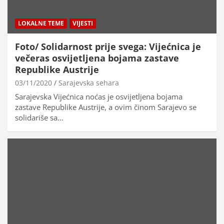
LOKALNE TEME
VIJESTI
Foto/ Solidarnost prije svega: Vijećnica je
večeras osvijetljena bojama zastave
Republike Austrije
03/11/2020
Sarajevska sehara
Sarajevska Vijećnica noćas je osvijetljena bojama
zastave Republike Austrije, a ovim činom Sarajevo se
solidariše sa…