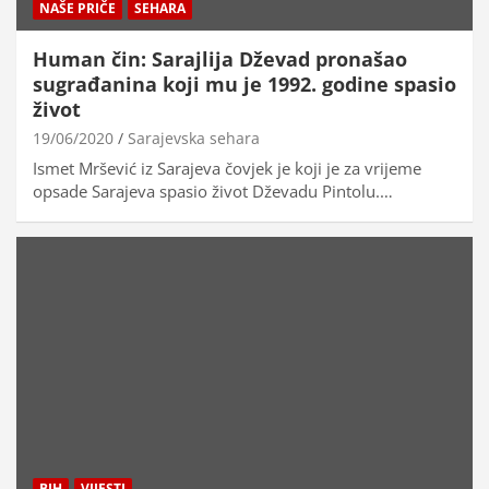
NAŠE PRIČE
SEHARA
Human čin: Sarajlija Dževad pronašao
sugrađanina koji mu je 1992. godine spasio
život
19/06/2020
Sarajevska sehara
Ismet Mršević iz Sarajeva čovjek je koji je za vrijeme
opsade Sarajeva spasio život Dževadu Pintolu.…
BIH
VIJESTI