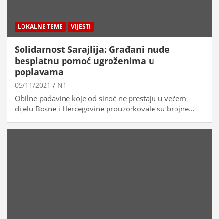
LOKALNE TEME
VIJESTI
Solidarnost Sarajlija: Građani nude
besplatnu pomoć ugroženima u
poplavama
05/11/2021
N1
Obilne padavine koje od sinoć ne prestaju u većem
dijelu Bosne i Hercegovine prouzorkovale su brojne…