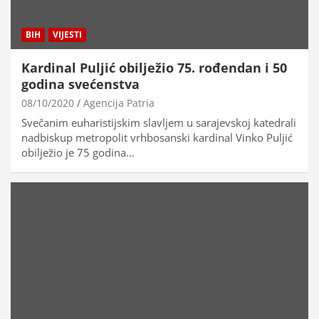
BIH
VIJESTI
Kardinal Puljić obilježio 75. rođendan i 50
godina svećenstva
08/10/2020
Agencija Patria
Svečanim euharistijskim slavljem u sarajevskoj katedrali
nadbiskup metropolit vrhbosanski kardinal Vinko Puljić
obilježio je 75 godina…