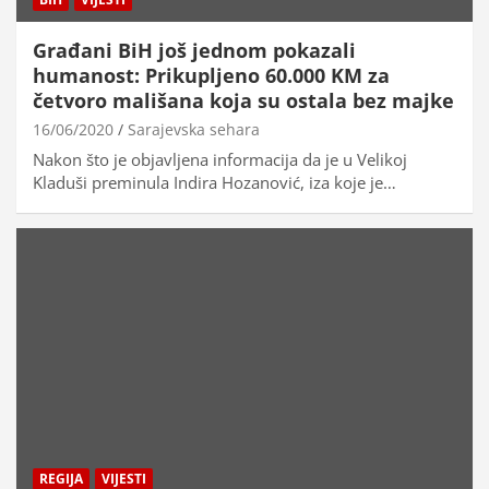
Građani BiH još jednom pokazali
humanost: Prikupljeno 60.000 KM za
četvoro mališana koja su ostala bez majke
16/06/2020
Sarajevska sehara
Nakon što je objavljena informacija da je u Velikoj
Kladuši preminula Indira Hozanović, iza koje je…
REGIJA
VIJESTI