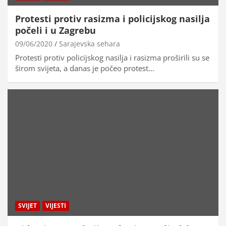
Protesti protiv rasizma i policijskog nasilja
počeli i u Zagrebu
09/06/2020
Sarajevska sehara
Protesti protiv policijskog nasilja i rasizma proširili su se
širom svijeta, a danas je počeo protest…
SVIJET
VIJESTI