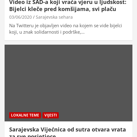
Video iz SAD-a koji vraća vjeru u ljudskost:
Bijelci kleče pred komšijama, svi plaču
03/06/2020
Sarajevska sehara
Na Twitteru je objavljen video na kojem se vide bijelci
koji, u znak solidarnosti i podrške,…
LOKALNE TEME
VIJESTI
Sarajevska Vijećnica od sutra otvara vrata
za sve posjetioce