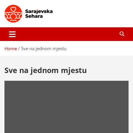
Skip
to
content
Sarajevska sehara
Gdje još uvijek ima pravo dobrih priča…
Home
Sve na jednom mjestu
Sve na jednom mjestu