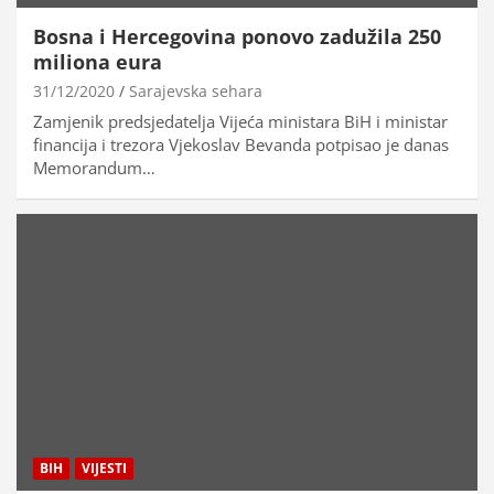
Bosna i Hercegovina ponovo zadužila 250
miliona eura
31/12/2020
Sarajevska sehara
Zamjenik predsjedatelja Vijeća ministara BiH i ministar
financija i trezora Vjekoslav Bevanda potpisao je danas
Memorandum…
BIH
VIJESTI