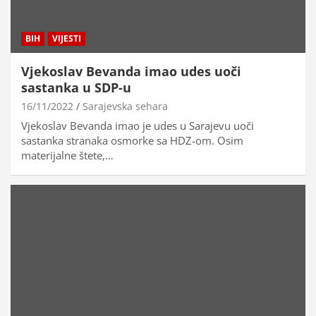
BIH
VIJESTI
Vjekoslav Bevanda imao udes uoči
sastanka u SDP-u
16/11/2022
Sarajevska sehara
Vjekoslav Bevanda imao je udes u Sarajevu uoči
sastanka stranaka osmorke sa HDZ-om. Osim
materijalne štete,…