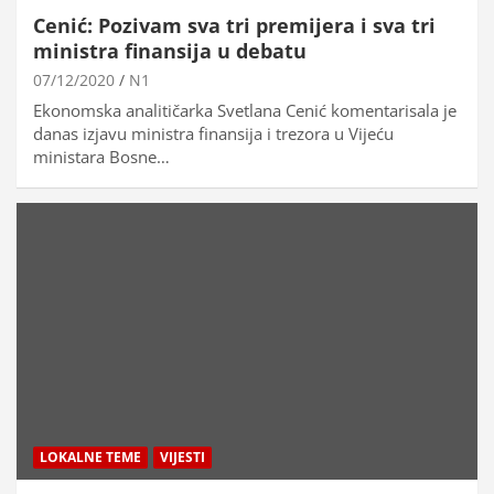
Cenić: Pozivam sva tri premijera i sva tri
ministra finansija u debatu
07/12/2020
N1
Ekonomska analitičarka Svetlana Cenić komentarisala je
danas izjavu ministra finansija i trezora u Vijeću
ministara Bosne…
LOKALNE TEME
VIJESTI