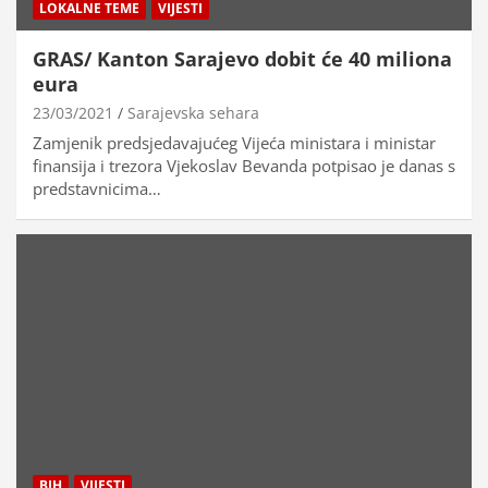
LOKALNE TEME
VIJESTI
GRAS/ Kanton Sarajevo dobit će 40 miliona
eura
23/03/2021
Sarajevska sehara
Zamjenik predsjedavajućeg Vijeća ministara i ministar
finansija i trezora Vjekoslav Bevanda potpisao je danas s
predstavnicima…
BIH
VIJESTI