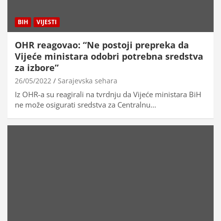
BIH
VIJESTI
OHR reagovao: “Ne postoji prepreka da
Vijeće ministara odobri potrebna sredstva
za izbore”
26/05/2022
Sarajevska sehara
Iz OHR-a su reagirali na tvrdnju da Vijeće ministara BiH
ne može osigurati sredstva za Centralnu…