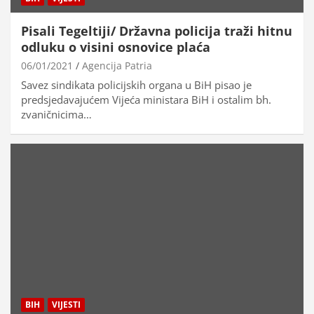
Pisali Tegeltiji/ Državna policija traži hitnu
odluku o visini osnovice plaća
06/01/2021
Agencija Patria
Savez sindikata policijskih organa u BiH pisao je
predsjedavajućem Vijeća ministara BiH i ostalim bh.
zvaničnicima…
BIH
VIJESTI