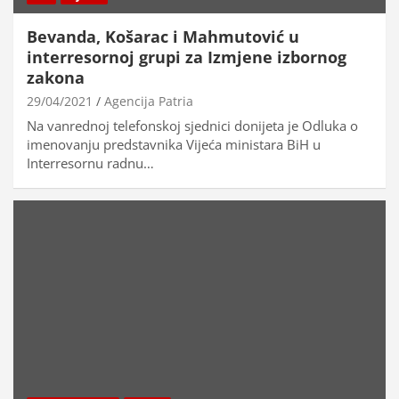
Bevanda, Košarac i Mahmutović u
interresornoj grupi za Izmjene izbornog
zakona
29/04/2021
Agencija Patria
Na vanrednoj telefonskoj sjednici donijeta je Odluka o
imenovanju predstavnika Vijeća ministara BiH u
Interresornu radnu…