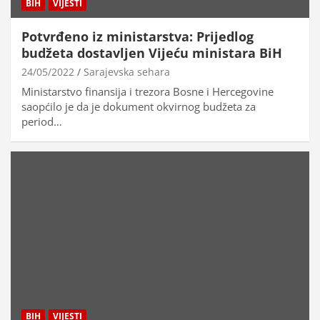
BIH
VIJESTI
Potvrđeno iz ministarstva: Prijedlog
budžeta dostavljen Vijeću ministara BiH
24/05/2022
Sarajevska sehara
Ministarstvo finansija i trezora Bosne i Hercegovine
saopćilo je da je dokument okvirnog budžeta za
period…
BIH
VIJESTI