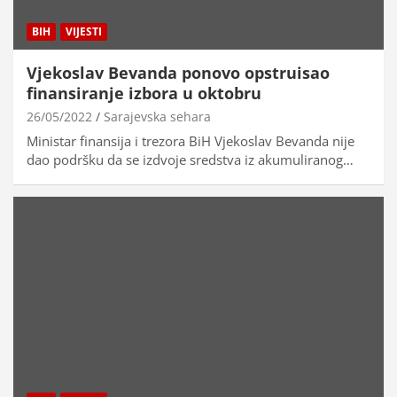
BIH
VIJESTI
Vjekoslav Bevanda ponovo opstruisao
finansiranje izbora u oktobru
26/05/2022
Sarajevska sehara
Ministar finansija i trezora BiH Vjekoslav Bevanda nije
dao podršku da se izdvoje sredstva iz akumuliranog…