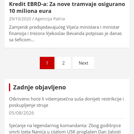
Kredit EBRD-a: Za nove tramvaje osigurano
10 miliona eura
29/10/2020
Agencija Patria
Zamjenik predsjedavajućeg Vijeća ministara i ministar
finansija i trezora Vjekoslav Bevanda potpisao je danas
sa šeficom…
Brojevi
1
2
Next
stranica
objava
Zadnje objavljeno
Otkriveno hoće li višemjesečna suša donijeti restrikcije i
poskupljenje struje
05/08/2026
Sjećanje na legendarnog komandanta: Zbog godišnjice
smrti Izeta Nanića u cijelom USK proglašen Dan žalosti