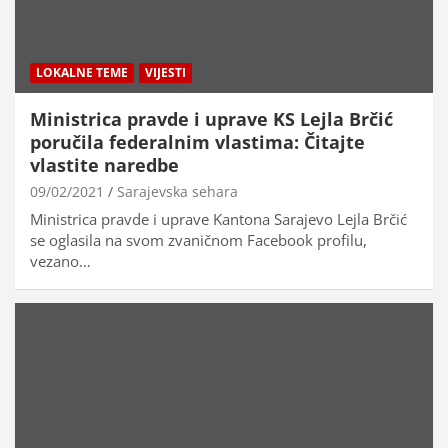
LOKALNE TEME
VIJESTI
Ministrica pravde i uprave KS Lejla Brčić
poručila federalnim vlastima: Čitajte
vlastite naredbe
09/02/2021
Sarajevska sehara
Ministrica pravde i uprave Kantona Sarajevo Lejla Brčić
se oglasila na svom zvaničnom Facebook profilu,
vezano…