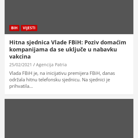
BIH
VIJESTI
Hitna sjednica Vlade FBiH: Poziv domaćim
kompanijama da se uključe u nabavku
vakcina
25/02/2021
Agencija Patria
Vlada FBiH je, na inicijativu premijera FBiH, danas
održala hitnu telefonsku sjednicu. Na sjednici je
prihvatila…