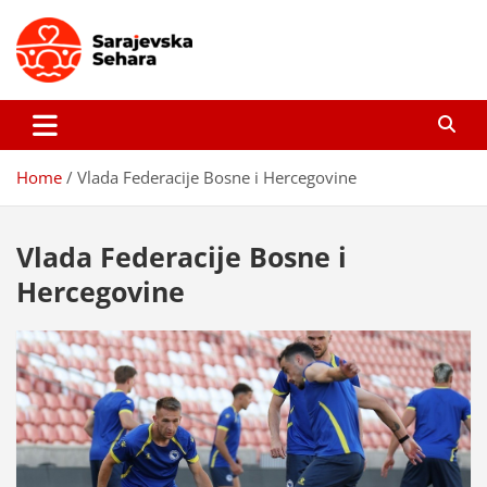
Skip
to
content
Sarajevska sehara
Gdje još uvijek ima pravo dobrih priča…
Home
Vlada Federacije Bosne i Hercegovine
Vlada Federacije Bosne i
Hercegovine