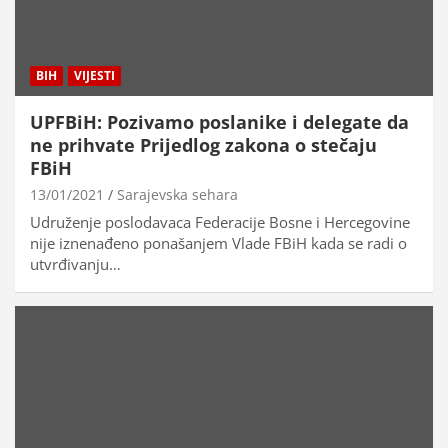
BIH
VIJESTI
UPFBiH: Pozivamo poslanike i delegate da
ne prihvate Prijedlog zakona o stečaju
FBiH
13/01/2021
Sarajevska sehara
Udruženje poslodavaca Federacije Bosne i Hercegovine
nije iznenađeno ponašanjem Vlade FBiH kada se radi o
utvrđivanju…