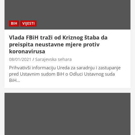
BIH
VIJESTI
Vlada FBiH traži od Kriznog štaba da
preispita neustavne mjere protiv
koronavirusa
08/01/2021
Sarajevska sehara
Prihvativši informaciju Ureda za saradnju i zastupanje
pred Ustavnim sudom BiH o Odluci Ustavnog suda
BiH…