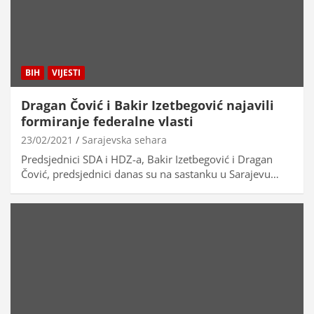
BIH
VIJESTI
Dragan Čović i Bakir Izetbegović najavili
formiranje federalne vlasti
23/02/2021
Sarajevska sehara
Predsjednici SDA i HDZ-a, Bakir Izetbegović i Dragan
Čović, predsjednici danas su na sastanku u Sarajevu…