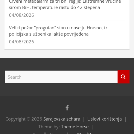
Crveni meteoalarm za tri bh. regije: Ekstremne vrućine
širom BiH, temperature rastu do 42 stepena
04/08/2026
Veliki požar “progutao” stan u naselju Hrasno, tri
policijska službenika lakše povrijeđena
04/08/2026
S
e
a
r
c
h
Copyright © 2026
Sarajevska sehara
Uslovi korištenja
Theme by:
Theme Horse