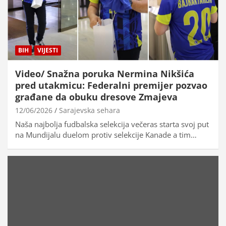
BIH
VIJESTI
Video/ Snažna poruka Nermina Nikšića
pred utakmicu: Federalni premijer pozvao
građane da obuku dresove Zmajeva
12/06/2026
Sarajevska sehara
Naša najbolja fudbalska selekcija večeras starta svoj put
na Mundijalu duelom protiv selekcije Kanade a tim…