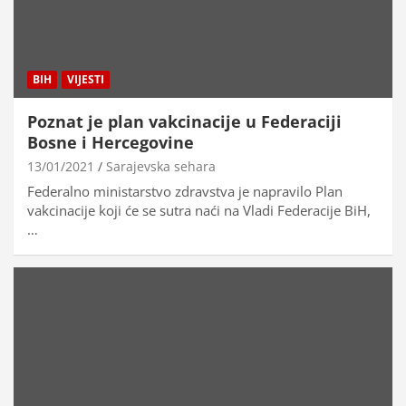
BIH
VIJESTI
Poznat je plan vakcinacije u Federaciji
Bosne i Hercegovine
13/01/2021
Sarajevska sehara
Federalno ministarstvo zdravstva je napravilo Plan
vakcinacije koji će se sutra naći na Vladi Federacije BiH,
…