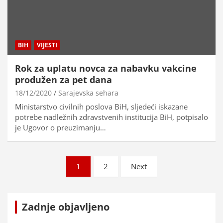
BIH
VIJESTI
Rok za uplatu novca za nabavku vakcine
produžen za pet dana
18/12/2020
Sarajevska sehara
Ministarstvo civilnih poslova BiH, sljedeći iskazane
potrebe nadležnih zdravstvenih institucija BiH, potpisalo
je Ugovor o preuzimanju…
Brojevi
1
2
Next
stranica
objava
Zadnje objavljeno