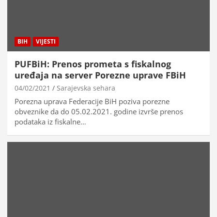
BIH
VIJESTI
PUFBiH: Prenos prometa s fiskalnog
uređaja na server Porezne uprave FBiH
04/02/2021
Sarajevska sehara
Porezna uprava Federacije BiH poziva porezne
obveznike da do 05.02.2021. godine izvrše prenos
podataka iz fiskalne…