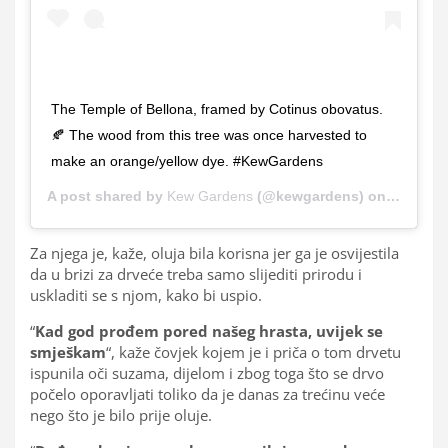
The Temple of Bellona, framed by Cotinus obovatus.
🍂 The wood from this tree was once harvested to
make an orange/yellow dye. #KewGardens
A post shared by
Kew Gardens
(@kewgardens) on
Nov 14, 
Za njega je, kaže, oluja bila korisna jer ga je osvijestila
da u brizi za drveće treba samo slijediti prirodu i
uskladiti se s njom, kako bi uspio.
“
Kad god prođem pored našeg hrasta, uvijek se
smješkam
“, kaže čovjek kojem je i priča o tom drvetu
ispunila oči suzama, dijelom i zbog toga što se drvo
počelo oporavljati toliko da je danas za trećinu veće
nego što je bilo prije oluje.