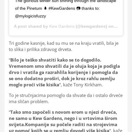
The glorious winter sun shining through the landscape
of the Pinetum 🌲 #KewGardens 📷 thanks to:
@mylogicisfuzzy
A post shared by
Kew Gardens
(@kewgardens) on
Jan 3, 2
Tri godine kasnije, kad su mu se na kraju vratili, bila je
to slika i prilika zdravog drveta.
“
Bilo je teško shvatiti kako se to dogodilo.
Vremenom smo shvatili da je oluja koja je podigla
drvo i vratila ga razrahlila korijenje i pomogla da
se ono dodatno proširi, dok je kroz rahlu zemlju
moglo proći više kisika
“, kaže Tony Kirkham.
To je stručnjacima pomoglo da shvate da i ostalo drveće
ima sličan problem.
“
Tako smo započeli s novom erom u njezi drveća,
ne samo u Kew Gardens, nego i u vrtovima širom
svijeta.Kompanije su počele raditi na strojevima
uz pomoć kojih se u zemlju dovodi više kisika
“, kaže