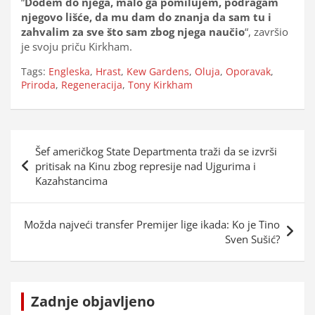
“
Dođem do njega, malo ga pomilujem, podragam
njegovo lišće, da mu dam do znanja da sam tu i
zahvalim za sve što sam zbog njega naučio
“, završio
je svoju priču Kirkham.
Tags:
Engleska
,
Hrast
,
Kew Gardens
,
Oluja
,
Oporavak
,
Priroda
,
Regeneracija
,
Tony Kirkham
Navigacija
Šef američkog State Departmenta traži da se izvrši
objava
pritisak na Kinu zbog represije nad Ujgurima i
Kazahstancima
Možda najveći transfer Premijer lige ikada: Ko je Tino
Sven Sušić?
Zadnje objavljeno