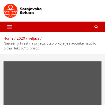
Skip
to
content
Sarajevska sehara
Gdje još uvijek ima pravo dobrih priča…
Home
2020
veljača
Najvažniji hrast na svijetu: Stablo koje je naučnike naučilo
bitnu “lekciju” o prirodi