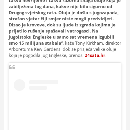
takvo nevrijeme i takva razorna snaga oluje koja je
zabilježena tog dana, kakve nije bilo sigurno od
Drugog svjetskog rata. Oluja je došla s jugozapada,
strašan vjetar čiji smjer niste mogli predvidjeti.
Dizao je krovove, dok su ljude iz zgrada kojima je
prijetilo rušenje spašavali vatrogasci. Na
jugoistoku Engleske u samo sat vremena izgubili
smo 15 milijuna stabala
“, kaže Tony Kirkham, direktor
Arboretuma Kew Gardens, dok se prisjeća velike oluje
koja je pogodila jug Engleske, prenosi
24sata.hr
.