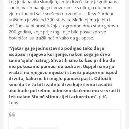
Tog je dana bio slomljen, jer je drveće koje je godinama
sadio, pazio na njega i povezao se s njim, u olujnom
vjetru kao od šale srušeno na zemlju. U Kew Gardenu
uništeno je više od 700 stabala. Među njima je bio i
veličanstveni hrast lužnjak, ogromno drvo staro gotovo
200 godina, koje prije toga nije bilo posve zdravo i
botaničari su tražili način kako da ga spase.
“
Vjetar ga je jednostavno podigao tako da je
iščupao i njegovo korijenje, nakon čega je drvo
samo ‘sjelo’ natrag. Shvatili smo to kao priliku da
mu pokušamo pomoći da ozdravi. Uspjeli smo ga
vratiti na njegovo mjesto i staviti potpornje ispod
drveta, kako ne bi moglo ponovo pasti. Odlučili
smo da će to biti zadnje drvo koje ćemo izvaditi
ako bude potrebno, odnosno da ćemo mu se vratiti
tek nakon što očistimo cijeli arboretum
“, priča
Tony.