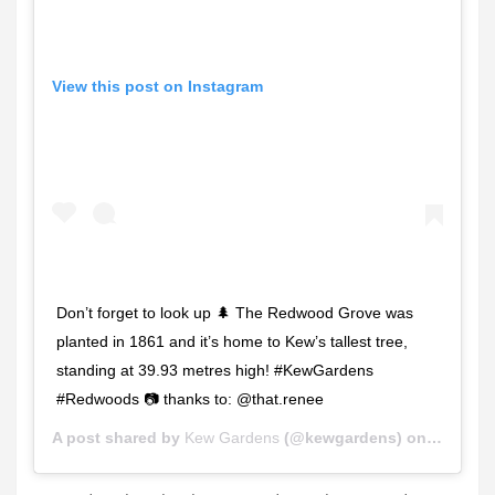
View this post on Instagram
Don’t forget to look up 🌲 The Redwood Grove was
planted in 1861 and it’s home to Kew’s tallest tree,
standing at 39.93 metres high! #KewGardens
#Redwoods 📷 thanks to: @that.renee
A post shared by
Kew Gardens
(@kewgardens) on
Jul 10, 