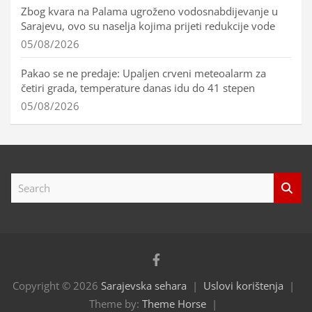
Zbog kvara na Palama ugroženo vodosnabdijevanje u
Sarajevu, ovo su naselja kojima prijeti redukcije vode
05/08/2026
Pakao se ne predaje: Upaljen crveni meteoalarm za
četiri grada, temperature danas idu do 41 stepen
05/08/2026
S
e
a
r
c
h
Copyright © 2026
Sarajevska sehara
Uslovi korištenja
Theme by:
Theme Horse