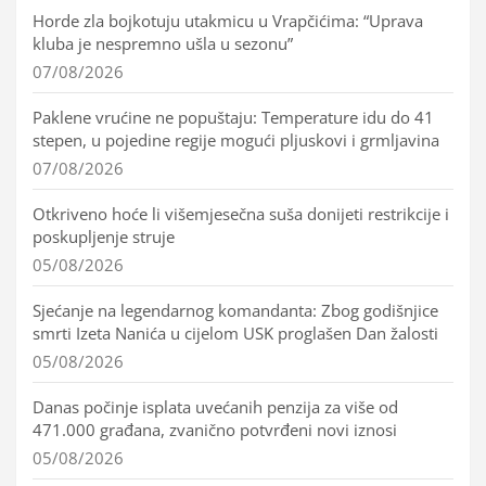
Horde zla bojkotuju utakmicu u Vrapčićima: “Uprava
kluba je nespremno ušla u sezonu”
07/08/2026
Paklene vrućine ne popuštaju: Temperature idu do 41
stepen, u pojedine regije mogući pljuskovi i grmljavina
07/08/2026
Otkriveno hoće li višemjesečna suša donijeti restrikcije i
poskupljenje struje
05/08/2026
Sjećanje na legendarnog komandanta: Zbog godišnjice
smrti Izeta Nanića u cijelom USK proglašen Dan žalosti
05/08/2026
Danas počinje isplata uvećanih penzija za više od
471.000 građana, zvanično potvrđeni novi iznosi
05/08/2026