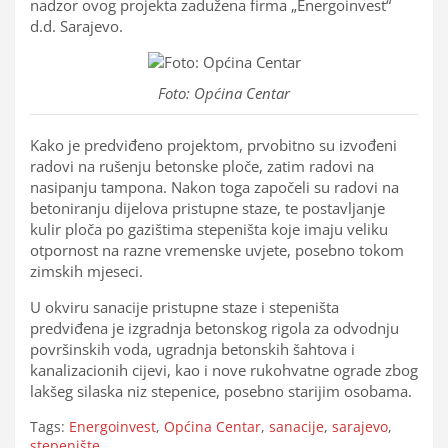
nadzor ovog projekta zadužena firma „Energoinvest“
d.d. Sarajevo.
Foto: Općina Centar
Kako je predviđeno projektom, prvobitno su izvođeni
radovi na rušenju betonske ploče, zatim radovi na
nasipanju tampona. Nakon toga započeli su radovi na
betoniranju dijelova pristupne staze, te postavljanje
kulir ploča po gazištima stepeništa koje imaju veliku
otpornost na razne vremenske uvjete, posebno tokom
zimskih mjeseci.
U okviru sanacije pristupne staze i stepeništa
predviđena je izgradnja betonskog rigola za odvodnju
površinskih voda, ugradnja betonskih šahtova i
kanalizacionih cijevi, kao i nove rukohvatne ograde zbog
lakšeg silaska niz stepenice, posebno starijim osobama.
Tags:
Energoinvest
,
Općina Centar
,
sanacije
,
sarajevo
,
stepenište