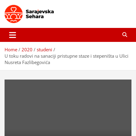
Skip
to
content
Sarajevska sehara
Gdje još uvijek ima pravo dobrih priča…
Home
2020
studeni
U toku radovi na sanaciji pristupne staze i stepeništa u Ulici
Nusreta Fazlibegovića