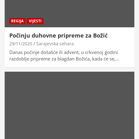
REGIJA
VIJESTI
Počinju duhovne pripreme za Božić
29/11/2020
Sarajevska sehara
Danas počinje došašće ili advent, u crkvenoj godini
razdoblje pripreme za blagdan Božića, kada će se,…