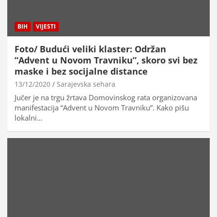
BIH
VIJESTI
Foto/ Budući veliki klaster: Održan
“Advent u Novom Travniku”, skoro svi bez
maske i bez socijalne distance
13/12/2020
Sarajevska sehara
Jučer je na trgu žrtava Domovinskog rata organizovana
manifestacija “Advent u Novom Travniku”. Kako pišu
lokalni…